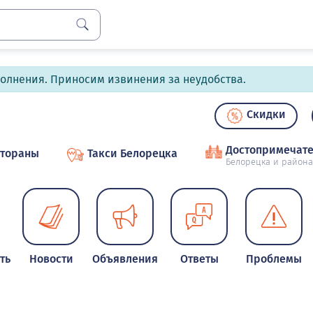
полнения. Приносим извинения за неудобства.
Скидки
Достопримечате
стораны
Такси Белорецка
Белорецка и района
ть
Новости
Объявления
Ответы
Проблемы