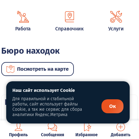
Работа
Справочник
Услуги
Бюро находок
Посмотреть на карте
Наш сайт использует Cookie
Для правильной и стабильной
Бюро находок Белорецка
работы, сайт использует файлы
Ок
Cookie, а так же сервис для сбора
аналитики Яндекс.Метрика
В этом разделе публикуются объявления о
найденных и потерянных вещах в Белорецке.
Профиль
Сообщения
Избранное
Добавить