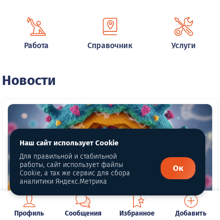
Работа
Справочник
Услуги
Новости
Наш сайт использует Cookie
Для правильной и стабильной
работы, сайт использует файлы
Ок
Cookie, а так же сервис для сбора
аналитики Яндекс.Метрика
Профиль
Сообщения
Избранное
Добавить