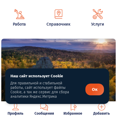
Работа
Справочник
Услуги
Наш сайт использует Cookie
Для правильной и стабильной
работы, сайт использует файлы
Ок
Cookie, а так же сервис для сбора
аналитики Яндекс.Метрика
Кульсугадыташ (Синие скалы)
Профиль
Сообщения
Избранное
Добавить