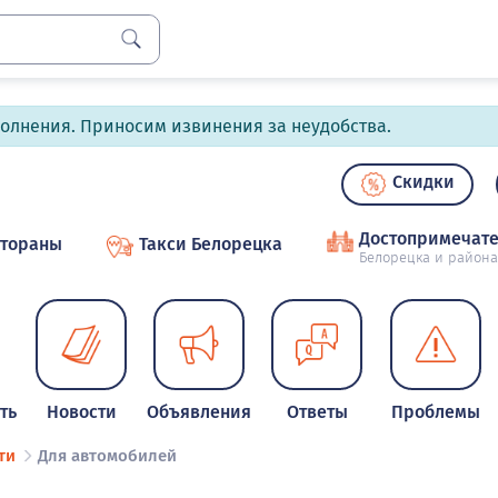
полнения. Приносим извинения за неудобства.
Скидки
Достопримечате
стораны
Такси Белорецка
Белорецка и района
ть
Новости
Объявления
Ответы
Проблемы
ти
Для автомобилей