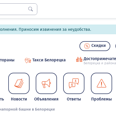
полнения. Приносим извинения за неудобства.
Скидки
Достопримечате
стораны
Такси Белорецка
Белорецка и района
ть
Новости
Объявления
Ответы
Проблемы
напорной башни в Белорецке