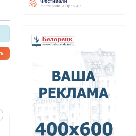
Фестивали
фестивали и Open Air
ть