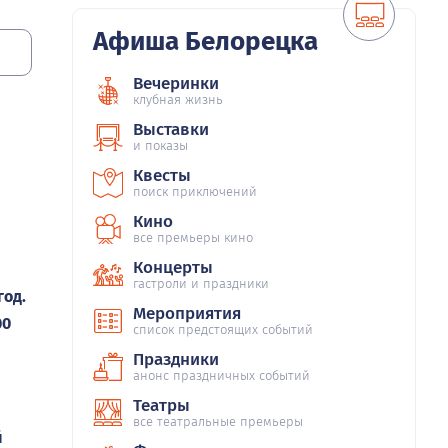
Афиша Белорецка
Вечеринки
клубная жизнь
Выставки
и показы
Квесты
поиск приключений
Кино
все премьеры кино
Концерты
гастроли и праздники
год.
Мероприятия
00
список предстоящих событий
Праздники
анонс праздничных событий
Театры
все театральные премьеры
й