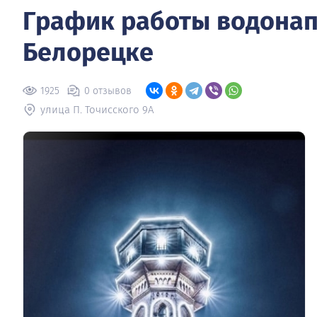
График работы водонап
Белорецке
1925
0 отзывов
улица П. Точисского 9А