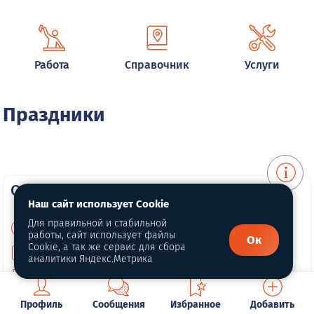
Работа
Справочник
Услуги
Праздники
О портале
Наш сайт использует Cookie
Для правильной и стабильной
О нас
работы, сайт использует файлы
Ок
Cookie, а так же сервис для сбора
Для правообладателей
аналитики Яндекс.Метрика
Политика конфиденциальности
Обработка персональных данных
Профиль
Сообщения
Избранное
Добавить