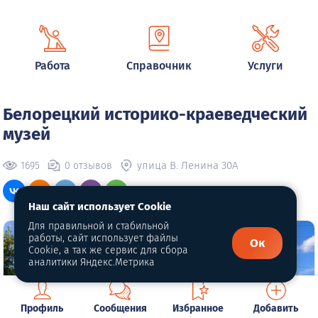
Работа
Справочник
Услуги
Белорецкий историко-краеведческий
музей
улица В. Ленина 30А
1695
0 отзывов
Наш сайт использует Cookie
Для правильной и стабильной
работы, сайт использует файлы
Ок
Cookie, а так же сервис для сбора
аналитики Яндекс.Метрика
Профиль
Сообщения
Избранное
Добавить