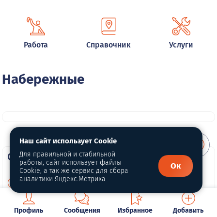
Работа
Справочник
Услуги
Набережные
Наш сайт использует Cookie
О портале
Для правильной и стабильной
работы, сайт использует файлы
Ок
Cookie, а так же сервис для сбора
аналитики Яндекс.Метрика
О нас
Для правообладателей
Профиль
Сообщения
Избранное
Добавить
Политика конфиденциальности