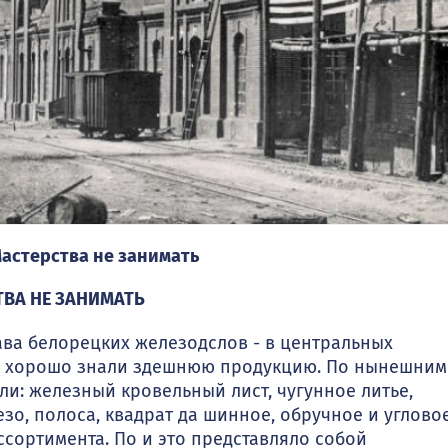
 Мастерства не занимать
ТВА НЕ ЗАНИМАТЬ
ава белорецких железодслов - в центральных
ии хорошо знали здешнюю продукцию. По нынешним
ли: железный кровельный лист, чугунное литье,
зо, полоса, квадрат да шинное, обручное и углово
ссортимента. По и это представляло собой