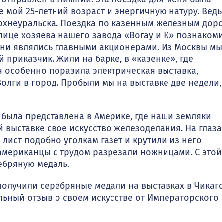
мой 25-летний возраст и энер­гичную натуру. Ведь
ерхнеуральска. Поездка по казенным железным дор
толице хозяева нашего завода «Вогау и К» познаком
 они являлись главными акционерами. Из Москвы мы
 приказчик. Жили на барке, в «казенке», где
 осо­бенно поразила электрическая выставка,
олги в город. Пробыли мы на выставке две недели,
была представле­на в Америке, где наши земляки
 выставке свое искусство железоделания. На глаза
ист подобно угол­кам газет и крутили из него
американцы с трудом разрезали ножницами. С этой
ебряную медаль.
олучили серебряные медали на выставках в Чикаго
льный отзыв о своем искусстве от Императорского