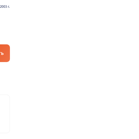
003 г.
ть