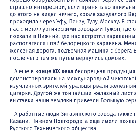
страшно интересной, если принять во внимание 
до этого не видел ничего, кроме захудалого В
проходила через Уфу, Пензу, Тулу, Москву. В с
нас с металлургическими заводами Гужон, где
поехали в Нижний, где нас встретил караванный
располагался штаб белорецкого каравана. Меня
железная дорога, подъемная машина с берега В
после чего тем же путем вернулись домой».
А еще в
конце XIX века
белорецкая продукция 
демонстрировали на Международ­ной Чикагской
изумленных зрителей уральцы рвали железный л
цигарки. Другой же тончайший железный лист 
выставки наши земляки привезли Большую сер
А работные люди Зигазинского завода также п
Казани, Нижнем Новгороде, а еще имели похва
Рус­ского Технического общества.