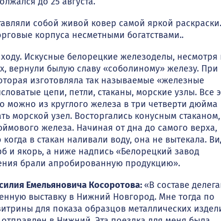
лжался до 25 августа.
авляли собой живой ковер самой яркой раскраски
орговые корпуса несметными богатствами..
ходу. Искусные белорецкие железоделы, несмотря 
х, вернули былую славу «соболиному» железу. При
которая изготовляла так называемые «железные
ловатые цепи, петли, стаканы, морские узлы. Все 
то можно из круглого железа в три четверти дюйма
ть морской узел. Восторгались конусным стаканом,
ймового железа. Начиная от дна до самого верха,
когда в стакан наливали воду, она не вытекала. Ви
б и якорь, а ниже надпись «Белорецкий завод
рения брали апробированную продукцию».
силия Емельяновича Косоротова:
«В составе делег
ленную выставку в Нижний Новгород. Мне тогда по
витрины для показа образцов металлических издел
отправлен в Нижний. Эта поездка для меня была