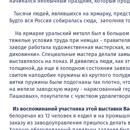
начинался необычный праздник, который продо
Тысячи людей, являвшихся на ярмарку, предст
Будто вся Россия собиралась сюда, заполняя т
На ярмарке уральский металл был в большом 
тяжелые условия труда при немцах - правителя
заводе работала художественная мастерская, 
диковинки». Специальные мастера делали замыс
выставлялось на показ. И дивились люди, как э
толщиной, да еще в холодном состоянии завяза
свитом наподобие пружины из круглого полудю
витки пружины были подогнаны так плотно, что 
на железе заводскую марку - нарисованный гер
Пашковых», покупатели с чувством удовлетво
Из воспоминаний участника этой выставки Ва
белоречан из 12 человек я ездил и на промыш
заказу из заводоуправления пришлось делать 
Хорошо оборудованный павильон заранее был 