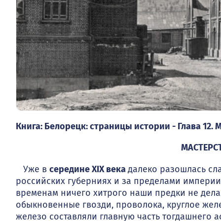
Книга: Белорецк: страницы истории - Глава 12.
МАСТЕРС
Уже в
середине XIX века
далеко разошлась сл
российских губерниях и за пределами импер
време­нам ничего хитрого наши предки не дела
обыкновенные гвозди, проволока, круглое же­ле
железо состав­ляли главную часть тогдашнего а