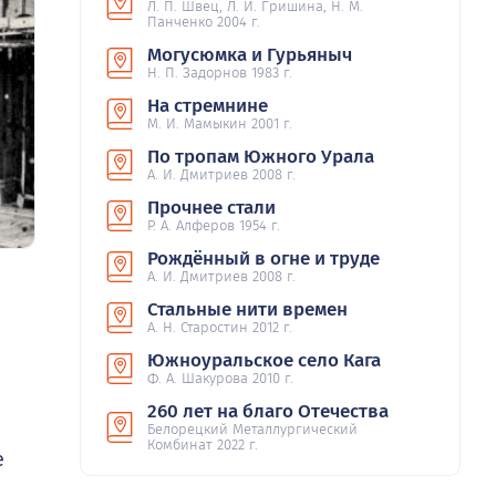
Л. П. Швец, Л. И. Гришина, Н. М.
Панченко 2004 г.
Могусюмка и Гурьяныч
Н. П. Задорнов 1983 г.
На стремнине
М. И. Мамыкин 2001 г.
По тропам Южного Урала
А. И. Дмитриев 2008 г.
Прочнее стали
Р. А. Алферов 1954 г.
Рождённый в огне и труде
А. И. Дмитриев 2008 г.
Стальные нити времен
А. Н. Старостин 2012 г.
Южноуральское село Кага
Ф. А. Шакурова 2010 г.
260 лет на благо Отечества
Белорецкий Металлургический
Комбинат 2022 г.
е