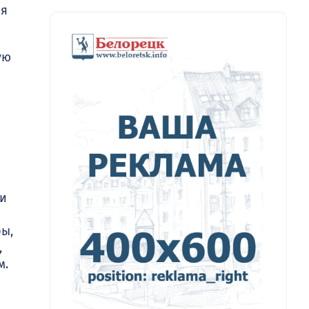
ия
ую
 и
ры,
,
м.