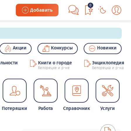
0
Добавить
Акции
Конкурсы
Новинки
льности
Книги о городе
Энциклопедия
Белорецке и р-не
Белорецка и р-на
Потеряшки
Работа
Справочник
Услуги