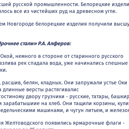
осшей русской промышленности. Белорецкие издел
лось все из чистейших руд на древесном угле.
ем Новгороде бело­рецкие изделия получили высш
рочнее ста­ли» Р.А. Алферов:
кой, немного в сто­роне от старинного русского
азлива рек спадала вода, уже начинались спешные
ки.
расшив, белян, кладных. Они запружали устье Оки
на длинные версты растягивалис
стиному двору грузчики - русские, татары, башки
 зарабатышиие на хлеб. Они тащили корзины, кули
ледельческими машинами, и чугун литьем, и железо
ия Желтоводского появились ярмарочные флаги -