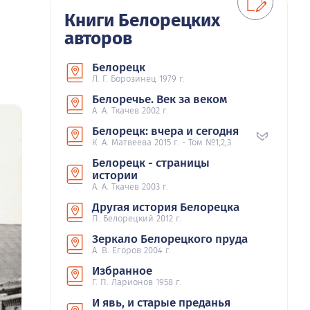
Книги Белорецких
авторов
Белорецк
Л. Г. Борозинец 1979 г.
Белоречье. Век за веком
А. А. Ткачев 2002 г.
Белорецк: вчера и сегодня
К. А. Матвеева 2015 г. - Том №1,2,3
Белорецк - страницы
истории
А. А. Ткачев 2003 г.
Другая история Белорецка
П. Белорецкий 2012 г.
Зеркало Белорецкого пруда
А. В. Егоров 2004 г.
Избранное
Г. П. Ларионов 1958 г.
И явь, и старые преданья