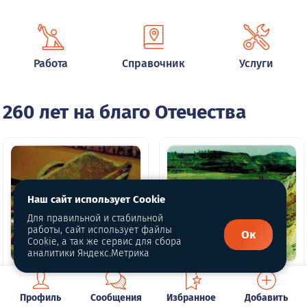
Работа
Справочник
Услуги
260 лет на благо Отечества
Наш сайт использует Cookie
Для правильной и стабильной
работы, сайт использует файлы
Ок
Cookie, а так же сервис для сбора
аналитики Яндекс.Метрика
Глава 2. Зигазино-
Глава 1. Начало
Комаровское
Профиль
Сообщения
Избранное
Добавить
железного века