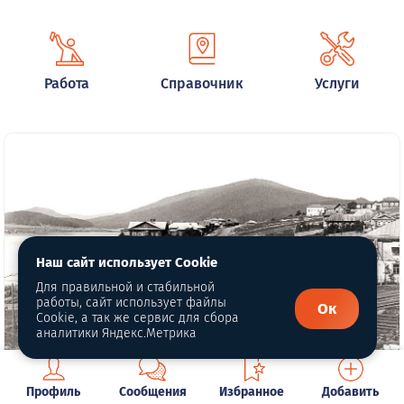
Работа
Справочник
Услуги
Наш сайт использует Cookie
Для правильной и стабильной
работы, сайт использует файлы
Ок
Cookie, а так же сервис для сбора
аналитики Яндекс.Метрика
Глава 20. Двадцатые годы
Профиль
Сообщения
Избранное
Добавить