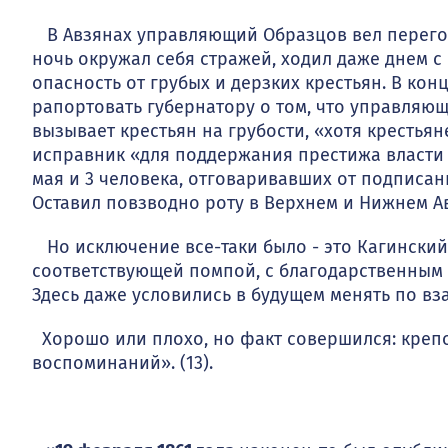
В Авзянах управляющий Образцов вел перегов
ночь окружал себя стражей, ходил даже днем с
опасность от грубых и дерзких крестьян. В ко
рапортовать губернатору о том, что управляю
вызывает крестьян на грубости, «хотя крестьян
исправник «для поддержания престижа власти н
мая и 3 человека, отгова­ривавших от подписан
Оставил повзводно роту в Верхнем и Нижнем А
Но исключение все-таки было - это Кагинский 
соответствующей помпой, с бла­годарственным
Здесь даже условились в будущем менять по в
Хорошо или плохо, но факт совершился: крепо
воспоминаний». (13).