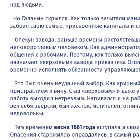
над людьми.
Но Галанин скрылся. Как только зачитали маниф
забрал свою семью, присвоенные капиталы и с
Опекун завода, раньше времени растолстевший
неповоротливым человеком. Как адми­нистратор
общения с рабочими. Поэтому, как только выяс
назначает «верховым» завода приказчика Огол
временно испол­нять обязанности управляющег
Это был очень неудачный выбор. Как кричный 
пристрастием к вину. Став «верхо­вым» и даже
работу выходил нетрезвым. Напивался и на ра
вел себя зверски, был жесток, мстите­лен, отл
недо­вольны.
Тем временем
весна 1861 года
вступала в свои
Опасения старожилов оправдались: в самый ра