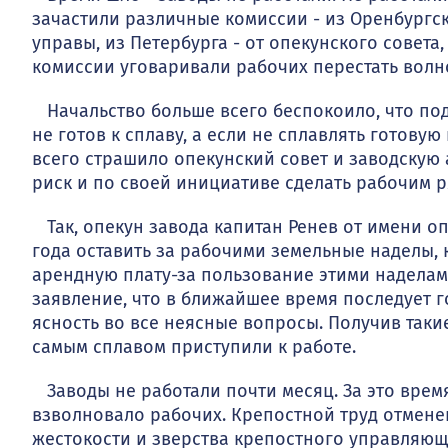
зачастили различные комиссии - из Орен­бургс
управы, из Петербурга - от опекунского совета,
комиссии уговаривали рабочих перестать вол­н
Начальство больше всего беспокоило, что подх
не готов к сплаву, а если не сплав­лять готову
всего страшило опекунский совет и заводскую
риск и по своей инициативе сделать рабочим р
Так, опекун завода капитан Ренев от имени о
года оставить за рабочими земель­ные наделы, 
арен­дную плату-за пользование этими надела
заявление, что в ближайшее время последует г
ясность во все не­ясные вопросы. Получив таки
самым сплавом приступили к работе.
Заводы не работали почти месяц. За это врем
взволновало рабочих. Крепостной труд отменен
жестокости и звер­ства крепостного управляюще