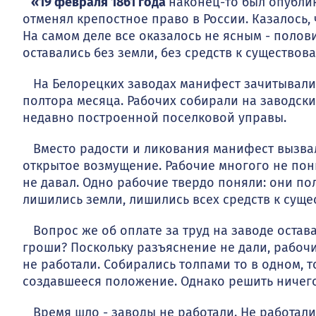
«19 февраля 1861 года
наконец-то был опублик
отменял крепостное право в России. Казалось, ч
На самом деле все оказалось не ясным - полов
оставались без земли, без средств к существов
На Белорецких заводах манифест зачитывали к
полтора месяца. Рабочих собирали на заводск
недавно построенной поселковой управы.
Вместо радости и ликования манифест вызвал 
открытое возмущение. Рабочие многого не пон
не давал. Одно рабочие твердо поняли: они п
лишились земли, лишились всех средств к суще
Вопрос же об оплате за труд на заводе остав
гроши? Поскольку разъяснение не дали, рабочи
не рабо­тали. Собирались толпами то в одном, 
создавшееся положение. Однако решить ничего 
Время шло - заводы не работали. Не работали 