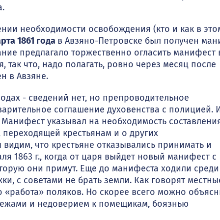
.
нии необходимости освобождения (кто и как в это
арта 1861 года
в Авзяно-Петровске был получен ман
ние предлагало торже­ственно огласить манифест 
, так что, надо полагать, ровно через месяц после
н в Авзяне.
одах - сведений нет, но препроводительное
арительное соглашение духовенства с полицией. 
 Манифест указывал на необходи­мость составлени
, переходящей крестьянам и о других
ы видим, что крестьяне отказывались принимать и
я 1863 г., когда от царя выйдет новый манифест с
оторую они примут. Еще до манифеста ходили среди
ки, с советами не брать земли. Как говорят местны
это «работа» поляков. Но скорее всего можно объясн
тежами и недоверием к по­мещикам, боязнью