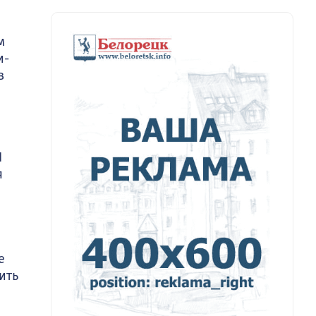
м
и­
в
И
я
е
ить