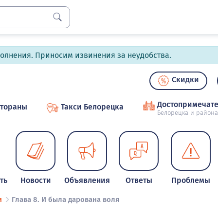
полнения. Приносим извинения за неудобства.
Скидки
Достопримечате
стораны
Такси Белорецка
Белорецка и района
ть
Новости
Объявления
Ответы
Проблемы
и
Глава 8. И была дарована воля