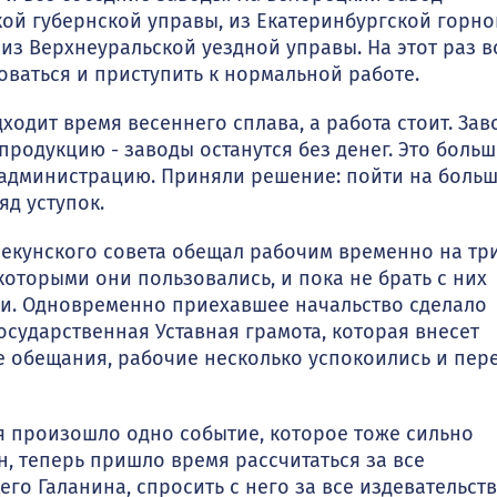
кой губернской управы, из Екатеринбургской горно
 из Верхнеуральской уездной уп­равы. На этот раз в
оваться и приступить к нормальной работе.
одит время весен­него сплава, а работа стоит. Зав
ю продукцию - заводы останутся без денег. Это боль
 администрацию. При­няли решение: пойти на боль
яд уступок.
пекунского совета обещал рабочим временно на тр
которыми они пользовались, и пока не брать с них
ми. Одновременно приехав­шее начальство сделало
осударственная Уставная грамота, которая внесет
е обещания, рабочие несколько успоко­ились и пер
я произошло одно событие, которое тоже сильно
, теперь пришло время рассчитаться за все
го Галанина, спросить с него за все издевательст