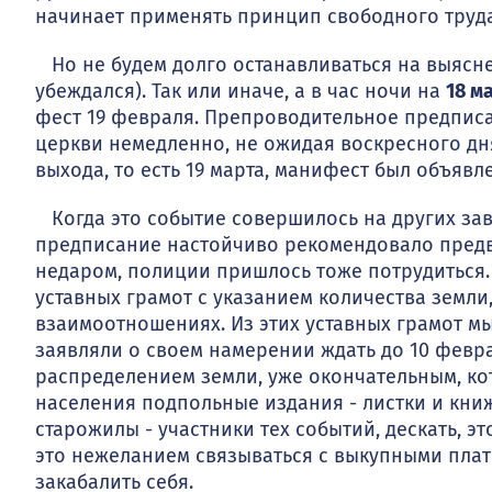
начинает применять принцип свободного труда
Но не будем долго останавливаться на выясне
убеждался). Так или иначе, а в час ночи на
18 м
фест 19 февраля. Препроводительное предписа
церкви немедленно, не ожидая воскрес­ного дня
выхода, то есть 19 марта, манифест был объявле
Когда это событие совершилось на других зав
предписание настойчиво рекомендовало предв
недаром, поли­ции пришлось тоже потрудиться.
уставных грамот с указанием количества земли
взаимоотношениях. Из этих ус­тавных грамот м
заявляли о своем намерении ждать до 10 феврал
распределением земли, уже оконча­тельным, к
насе­ления подпольные издания - листки и книж
старожилы - участники тех событий, дес­кать, 
это не­желанием связываться с выкупными пла
закабалить себя.