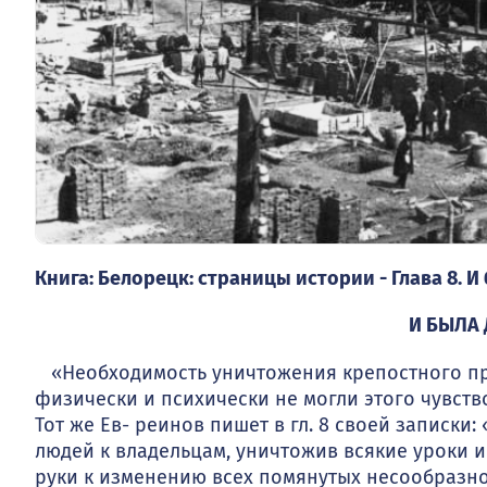
Книга: Белорецк: страницы истории - Глава 8. 
И БЫЛА
«Необходимость уничтожения крепостного пра
физически и психически не могли этого чув­ств
Тот же Ев- реинов пишет в гл. 8 своей записк
людей к владельцам, уничтожив всякие уроки и 
руки к измене­нию всех помянутых несообразнос