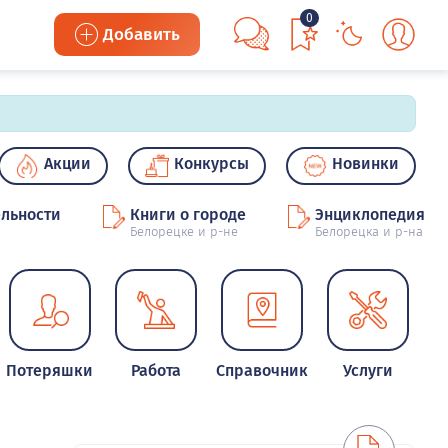
0
Добавить
Акции
Конкурсы
Новинки
льности
Книги о городе
Энциклопедия
Белорецке и р-не
Белорецка и р-на
Потеряшки
Работа
Справочник
Услуги