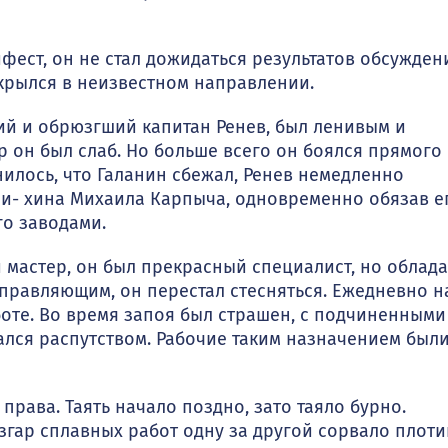
ест, он не стал до­жидаться результатов обсужден
крылся в неизвестном направлении.
 и обрюзгший ка­питан Ренев, был ленивым и
 он был слаб. Но больше всего он боялся прямого
нилось, что Галанин сбежал, Ренев немедленно
и- хина Михаила Карпыча, одновременно обязав е
о заводами.
мастер, он был пре­красный специалист, но облад
 управляющим, он перестал стесняться. Ежедневно н
боте. Во время запоя был страшен, с подчиненными
ичался распутством. Рабочие таким назначением был
 права. Таять нача­ло поздно, зато таяло бурно.
згар сплавных работ одну за другой сорвало плот