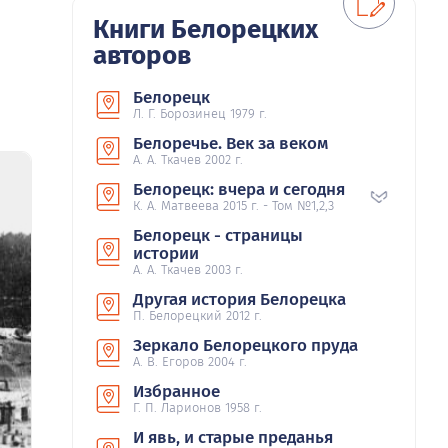
Книги Белорецких
авторов
Белорецк
Л. Г. Борозинец 1979 г.
Белоречье. Век за веком
А. А. Ткачев 2002 г.
Белорецк: вчера и сегодня
К. А. Матвеева 2015 г. - Том №1,2,3
Белорецк - страницы
истории
А. А. Ткачев 2003 г.
Другая история Белорецка
П. Белорецкий 2012 г.
Зеркало Белорецкого пруда
А. В. Егоров 2004 г.
Избранное
Г. П. Ларионов 1958 г.
И явь, и старые преданья