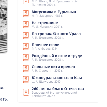
Л. П. Швец, Л. И. Гришина, Н. М.
Панченко 2004 г.
Могусюмка и Гурьяныч
Н. П. Задорнов 1983 г.
На стремнине
М. И. Мамыкин 2001 г.
По тропам Южного Урала
А. И. Дмитриев 2008 г.
Прочнее стали
Р. А. Алферов 1954 г.
Рождённый в огне и труде
А. И. Дмитриев 2008 г.
Стальные нити времен
А. Н. Старостин 2012 г.
Южноуральское село Кага
Ф. А. Шакурова 2010 г.
и.
260 лет на благо Отечества
Белорецкий Металлургический
Комбинат 2022 г.
ать,