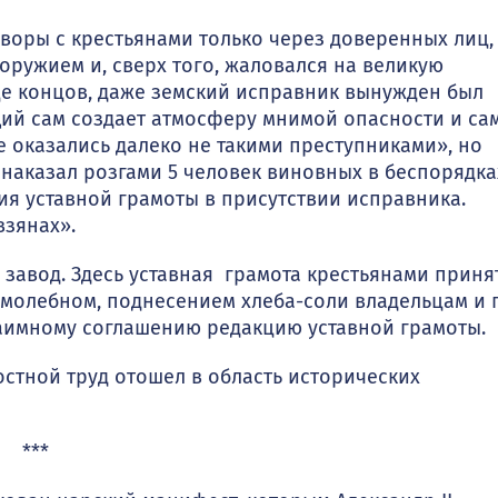
оры с крестьянами только через доверенных лиц,
 оружием и, сверх того, жаловался на великую
нце концов, даже земский исправ­ник вынужден был
щий сам создает атмосферу мнимой опасности и са
е оказались далеко не такими преступни­ками», но
аказал роз­гами 5 человек виновных в беспорядка
ия уставной грамоты в присутствии исправни­ка.
взянах».
завод. Здесь устав­ная грамота крестьянами приня
 молебном, поднесением хлеба-соли владельцам и 
заимному соглашению редакцию уставной грамоты.
стной труд отошел в область исторических
***