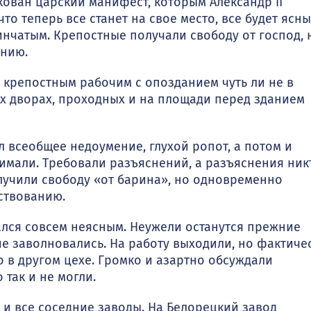
ован царский ма­нифест, которым Александр II
то теперь все станет на свое место, все будет ясны
инчатым. Крепостные по­лучали свободу от господ, 
анию.
репостным рабо­чим с опозданием чуть ли не в
их дворах, проходных и на площади перед зданием
всеобщее недоуме­ние, глухой ропот, а потом и
имали. Требовали разъяснений, а разъяснения ник
олучили свободу «от барина», но одновременно
ство­ванию.
ался совсем неясным. Неужели останутся прежние
е заволновались. На работу выходили, но фактиче
то в другом цехе. Громко и азартно обсуждали
так и не могли.
и все соседние заво­ды. На Белорецкий завод