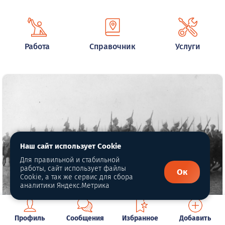
Работа
Справочник
Услуги
Наш сайт использует Cookie
Для правильной и стабильной
работы, сайт использует файлы
Ок
Cookie, а так же сервис для сбора
аналитики Яндекс.Метрика
Глава 8. Век 20-й. Гражданская война
Профиль
Сообщения
Избранное
Добавить