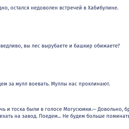
дно, остался недоволен встречей в Хабибулине.
вед­ливо, вы лес вырубаете и башкир обижаете?
дем за мулл воевать. Муллы нас проклинают.
чь и тоска были в голосе Могусюмки.— Довольно, бр
 ехать на за­вод. Поедем... Не будем больше поминат