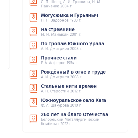
Л. П. Швец, Л. И. Гришина, Н. М.
Панченко 2004 г.
Могусюмка и Гурьяныч
Н. П. Задорнов 1983 г.
На стремнине
М. И. Мамыкин 2001 г.
По тропам Южного Урала
А. И. Дмитриев 2008 г.
Прочнее стали
Р. А. Алферов 1954 г.
Рождённый в огне и труде
А. И. Дмитриев 2008 г.
Стальные нити времен
А. Н. Старостин 2012 г.
Южноуральское село Кага
Ф. А. Шакурова 2010 г.
260 лет на благо Отечества
Белорецкий Металлургический
Комбинат 2022 г.