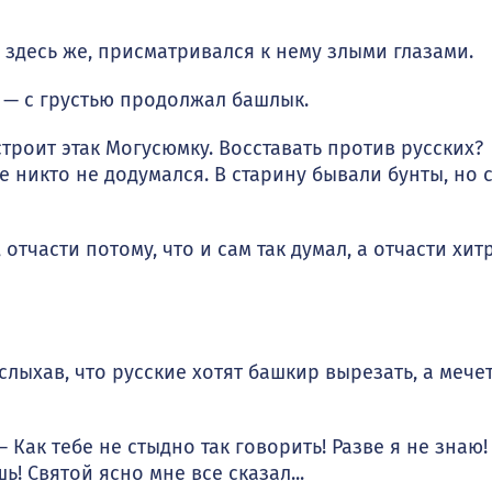
здесь же, присматривался к нему злыми глазами.
 — с грустью продолжал башлык.
роит этак Могусюмку. Восставать против русских?
ще никто не доду­мался. В старину бывали бунты, но 
т­части потому, что и сам так думал, а отчасти хит
с­лыхав, что русские хотят башкир вырезать, а мече
Как тебе не стыдно так говорить! Разве я не знаю!
! Свя­той ясно мне все сказал...