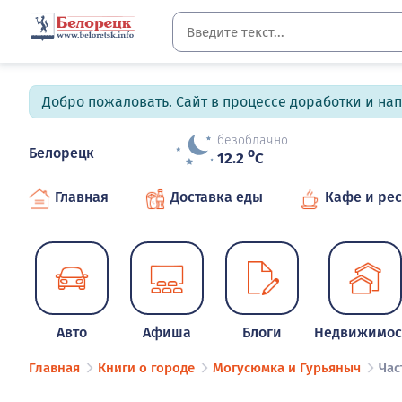
Добро пожаловать. Сайт в процессе доработки и на
безоблачно
Белорецк
o
12.2
C
Главная
Доставка еды
Кафе и ре
Авто
Афиша
Блоги
Недвижимос
Главная
Книги о городе
Могусюмка и Гурьяныч
Час