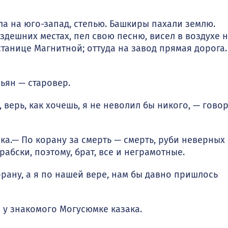
а на юго-запад, степью. Башкиры пахали землю.
здешних местах, пел свою песню, висел в воздухе 
станице Магнитной; оттуда на за­вод прямая дорога.
ьян — старовер.
 верь, как хочешь, я не неволил бы никого, — гово
а.— По корану за смерть — смерть, руби неверных
арабски, поэтому, брат, все и неграмотные.
рану, а я по нашей вере, нам бы давно пришлось
у зна­комого Могусюмке казака.