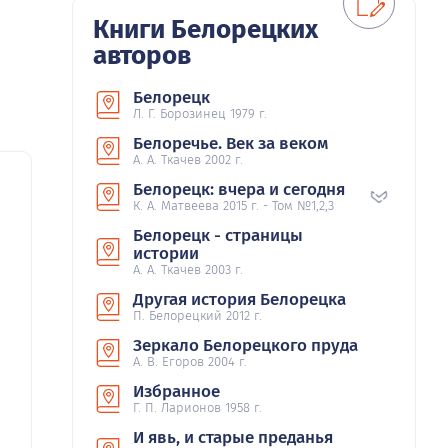
Книги Белорецких
авторов
Белорецк
Л. Г. Борозинец 1979 г.
Белоречье. Век за веком
А. А. Ткачев 2002 г.
Белорецк: вчера и сегодня
К. А. Матвеева 2015 г. - Том №1,2,3
Белорецк - страницы
истории
А. А. Ткачев 2003 г.
Другая история Белорецка
П. Белорецкий 2012 г.
Зеркало Белорецкого пруда
А. В. Егоров 2004 г.
Избранное
Г. П. Ларионов 1958 г.
И явь, и старые преданья