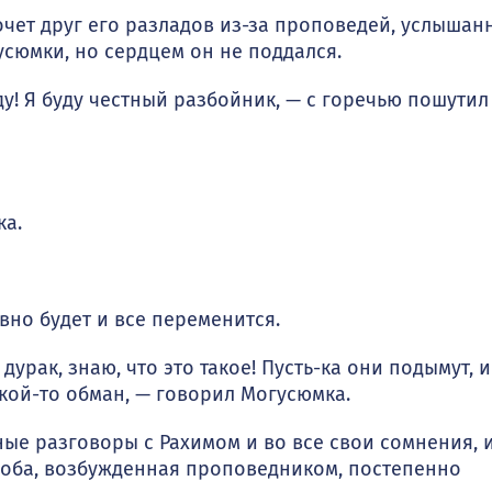
очет друг его разладов из-за проповедей, услышан
гусюмки, но сердцем он не поддался.
у! Я буду честный разбойник, — с горечью пошутил
ка.
вно будет и все переменится.
дурак, знаю, что это такое! Пусть-ка они подымут, и
акой-то обман, — говорил Могусюмка.
ые раз­говоры с Рахимом и во все свои сомнения, 
 злоба, возбужденная проповедником, постепенно