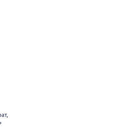
ат,
ь