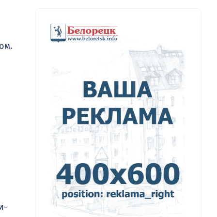
ом.
и­