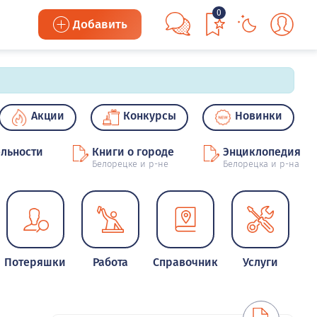
0
Добавить
Акции
Конкурсы
Новинки
льности
Книги о городе
Энциклопедия
Белорецке и р-не
Белорецка и р-на
Потеряшки
Работа
Справочник
Услуги