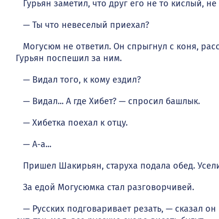
Гурьян заметил, что друг его не то кислый, не 
— Ты что невеселый приехал?
Могусюм не ответил. Он спрыгнул с коня, рассе
Гурьян поспешил за ним.
— Видал того, к кому ездил?
— Видал... А где Хибет? — спросил башлык.
— Хибетка поехал к отцу.
— А-а...
Пришел Шакирьян, старуха подала обед. Усели
За едой Могусюмка стал разговорчивей.
— Русских подговаривает резать, — сказал он Г