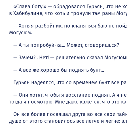
«Слава богу!» — обрадовался Гурьян, что не х
в Хаби­булине, что хоть и тронули там раны Мо
— Хоть я разбойник, но кланяться баю не пойд
Могу­сюм.
— А ты попробуй-ка... Может, сговоришься?
— Зачем?.. Нет! — решительно сказал Могусюм
— А все же хорошо бы поднять бунт...
Гурьян надеялся, что со временем бунт все ра
— Они хотят, чтобы я восстание поднял. А я не 
тогда я посмотрю. Мне даже кажется, что это к
Он все более посвящал друга во все свои тайн
душе от этого становилось все легче и легче: