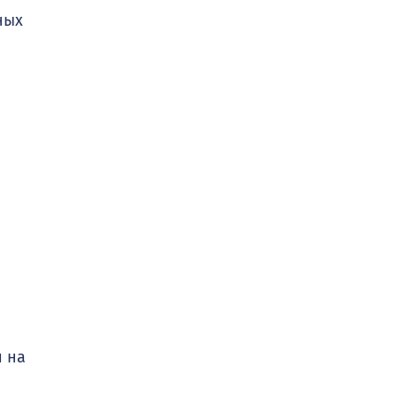
ных
и на