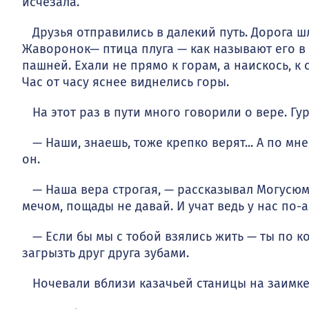
исчезала.
Друзья отправились в далекий путь. Дорога шл
Жаворонок— птица плуга — как называют его в 
пашней. Ехали не прямо к горам, а наискось, к 
Час от часу яснее виднелись горы.
На этот раз в пути много говорили о вере. Гур
— Наши, знаешь, тоже крепко верят... А по мне,
он.
— Наша вера строгая, — рассказывал Могусюмк
мечом, по­щады не давай. И учат ведь у нас по-
— Если бы мы с тобой взялись жить — ты по ко
загрызть друг друга зубами.
Ночевали вблизи казачьей станицы на заимке 