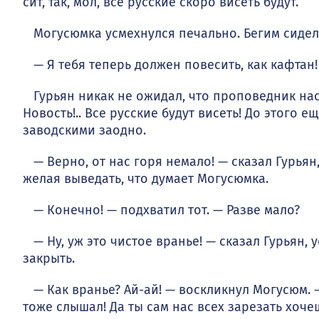
сит, так, мол, все русские скоро висеть будут.
Могусюмка усмехнулся печально. Бегим сидел 
— Я тебя теперь должен повесить, как кафтан!
Гурьян никак не ожидал, что проповедник наст
Новость!.. Все русские будут висеть! До этого е
заводскими заодно.
— Верно, от нас горя немало! — сказал Гурьян, о
желая выведать, что думает Могусюмка.
— Конечно! — подхватил тот. — Разве мало?
— Ну, уж это чистое вранье! — сказал Гурьян, у
закрыть.
— Как вранье? Ай-ай! — воскликнул Могусюм. — 
тоже слышал! Да ты сам нас всех зарезать хочешь