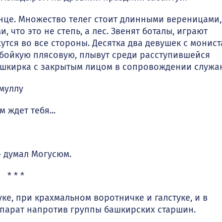
нце. Множество телег стоит длинными вереницами,
 что это не степь, а лес. Звенят боталы, играют
тся во все стороны. Десятка два девушек с монис
я бойкую плясовую, плывут среди расступившейся
башкирка с закрытым лицом в сопровождении служа
муллу
 ждет тебя...
 ду­мал Могусюм.
* * *
ке, при крахмальном воротничке и галстуке, и в
парат напротив группы башкир­ских старшин.