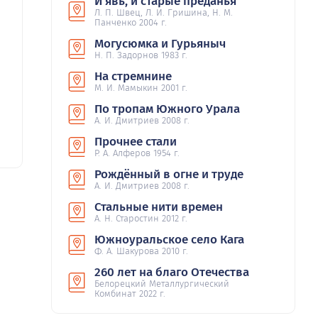
И явь, и старые преданья
Л. П. Швец, Л. И. Гришина, Н. М.
Панченко 2004 г.
Могусюмка и Гурьяныч
Н. П. Задорнов 1983 г.
На стремнине
М. И. Мамыкин 2001 г.
По тропам Южного Урала
А. И. Дмитриев 2008 г.
Прочнее стали
Р. А. Алферов 1954 г.
Рождённый в огне и труде
А. И. Дмитриев 2008 г.
Стальные нити времен
А. Н. Старостин 2012 г.
Южноуральское село Кага
Ф. А. Шакурова 2010 г.
260 лет на благо Отечества
Белорецкий Металлургический
Комбинат 2022 г.