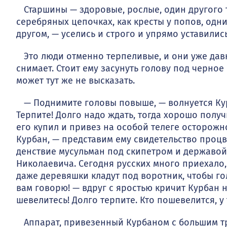
Старшины — здоровые, рослые, один другого 
серебряных цепочках, как кресты у попов, одни в
другом, — уселись и строго и упрямо уставилис
Это люди отменно терпеливые, и они уже давно
снимает. Сто­ит ему засунуть голову под черно
может тут же не высказать.
— Поднимите головы повыше, — волнуется Курб
Терпите! Долго надо ждать, тогда хорошо получи
его купил и привез на особой телеге осторожн
Курбан, — представим ему свидетельство процв
денствие мусульман под скипетром и державой
Николаевича. Сегодня русских много приехало, и
даже деревяшки кладут под воротник, чтобы го
вам говорю! — вдруг с яростью кричит Курбан н
шевелитесь! Долго терпите. Кто пошевелится, у
Аппарат, привезенный Курбаном с большим т