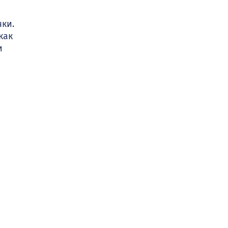
ки.
как
и