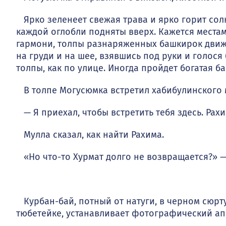
Ярко зеленеет свежая трава и ярко горит сол
каждой оглобли подняты вверх. Кажется местами,
гармони, толпы разнаряженных башкирок движу
на груди и на шее, взявшись под руки и голос
толпы, как по улице. Иногда пройдет богатая 
В толпе Могусюмка встретил хабибулинского 
— Я приехал, чтобы встретить тебя здесь. Рахим
Мулла сказал, как найти Рахима.
«Но что-то Хурмат долго не возвращается?» —
Курбан-бай, потный от натуги, в черном сюрту
тюбетейке, устанав­ливает фотографический ап