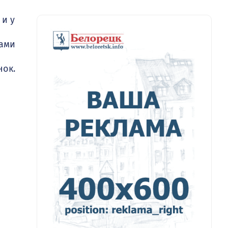
 и у
тами
нок.