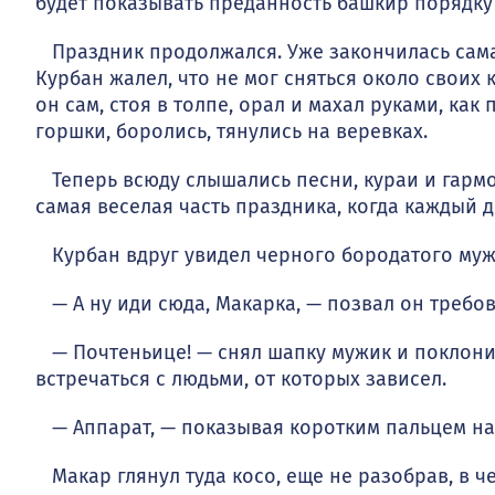
будет пока­зывать преданность башкир порядку
Праздник продолжался. Уже закончилась самая 
Курбан жалел, что не мог сняться около своих 
он сам, стоя в толпе, орал и махал руками, ка
горшки, боролись, тянулись на веревках.
Теперь всюду слышались песни, кураи и гармо
самая весе­лая часть праздника, когда каждый де
Курбан вдруг увидел черного бородатого муж
— А ну иди сюда, Макарка, — позвал он требова
— Почтеньице! — снял шапку мужик и поклони
встречаться с людьми, от которых зависел.
— Аппарат, — показывая коротким пальцем на 
Макар глянул туда косо, еще не разобрав, в ч