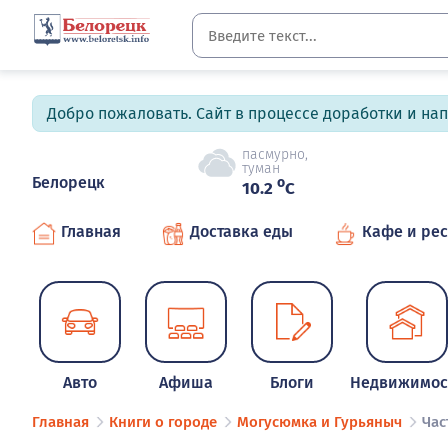
Добро пожаловать. Сайт в процессе доработки и на
пасмурно,
туман
Белорецк
o
10.2
C
Главная
Доставка еды
Кафе и ре
Авто
Афиша
Блоги
Недвижимос
Главная
Книги о городе
Могусюмка и Гурьяныч
Час