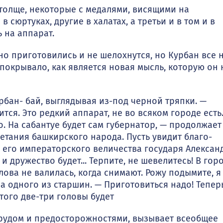
толще, некоторые с медалями, висящими на
 сюртуках, другие в халатах, а третьи и в том и в
ь на аппарат.
 приго­товились и не шелохнутся, но Курбан все 
е покрывало, как является новая мысль, которую он 
ан- бай, выглядывая из-под черной тряпки. —
тся. Это редкий аппарат, не во всяком городе есть.
о. На сабантуе будет сам губернатор, — продолжает
етания башкирского народа. Пусть увидит благо­
 его импера­торского величества государя Алексан
 дружество будет... Терпите, не шевелитесь! В гор
лова не валилась, когда снимают. Рожу подымите, я
а одного из старшин. — Приготовиться надо! Те­пер
 того две-три головы будет
рудом и предосторожностями, вызывает всеобщее