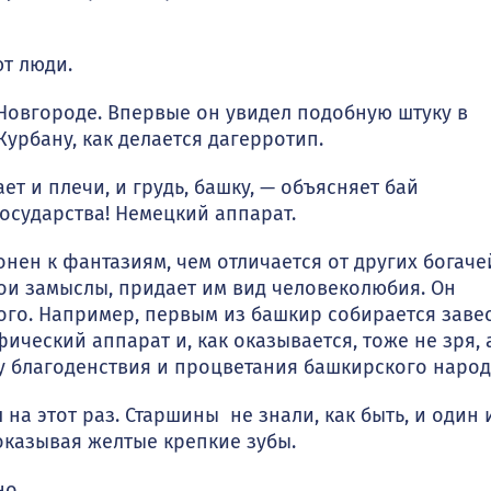
т люди.
овго­роде. Впервые он увидел подобную штуку в
урбану, как делается дагерротип.
т и плечи, и грудь, башку, — объясняет бай
осударства! Немецкий аппарат.
нен к фантазиям, чем отличается от других богаче
ои замыслы, придает им вид человеколюбия. Он
ого. Например, первым из башкир собирается заве
ический аппарат и, как оказывается, тоже не зря, 
у благоденствия и процветания башкирского народ
на этот раз. Старшины не знали, как быть, и один 
оказывая желтые креп­кие зубы.
но.