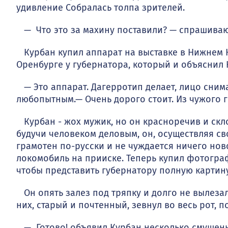
удивление Соб­ралась толпа зрителей.
— Что это за махину поставили? — спрашиваю
Курбан купил аппарат на выставке в Нижнем Н
Оренбурге у губернатора, который и объяснил К
— Это аппарат. Дагерротип делает, лицо снимае
любопытным.— Очень дорого стоит. Из чужого г
Курбан - жох мужик, но он красноречив и скло
будучи человеком деловым, он, осуществляя св
грамотен по-русски и не чуждается ничего нов
локомобиль на прииске. Теперь купил фотограф
чтобы представить губернатору полную картин
Он опять залез под тряпку и долго не вылезал 
них, старый и почтенный, зевнул во весь рот, п
— Готово! объявил Курбан несколько смущен