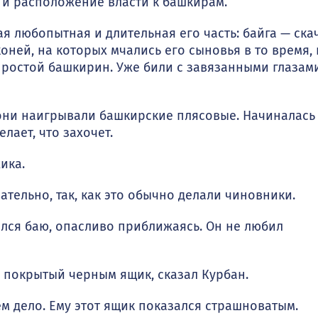
 и расположение власти к башкирам.
любо­пытная и длительная его часть: байга — скач
коней, на которых мчались его сыновья в то время, 
к простой башкирин. Уже били с завязанными глазам
ни на­игрывали башкирские плясовые. Начиналась
лает, что захочет.
ика.
­тельно, так, как это обычно делали чиновники.
лся баю, опасливо приближаясь. Он не любил
по­крытый черным ящик, сказал Курбан.
ем дело. Ему этот ящик показался страшноватым.