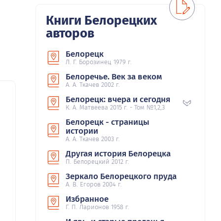
Книги Белорецких
авторов
Белорецк
Л. Г. Борозинец 1979 г.
Белоречье. Век за веком
А. А. Ткачев 2002 г.
Белорецк: вчера и сегодня
К. А. Матвеева 2015 г. - Том №1,2,3
Белорецк - страницы
истории
А. А. Ткачев 2003 г.
Другая история Белорецка
П. Белорецкий 2012 г.
Зеркало Белорецкого пруда
А. В. Егоров 2004 г.
Избранное
Г. П. Ларионов 1958 г.