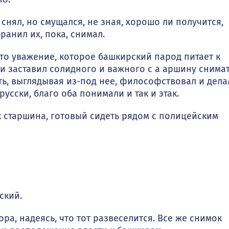
снял, но смущался, не зная, хорошо ли получится,
ранил их, пока, снимал.
то уваже­ние, которое башкирский парод питает к
и заставил солидного и важ­ного с а аршину снима
ять, выглядывая из-под нее, философствовал и дела
сски, благо оба понимали и так и этак.
 старшина, готовый сидеть рядом с полицейским
ский.
а, надеясь, что тот развеселится. Все же снимок