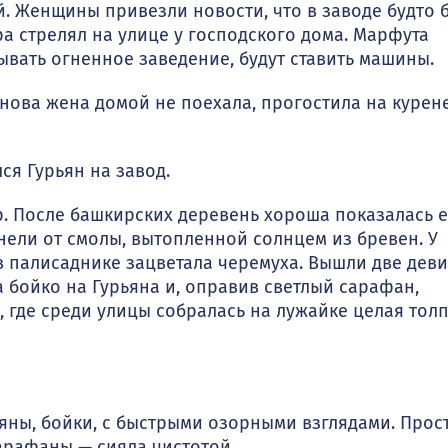
 Женщи­ны привезли новости, что в заводе будто 
ра стрелял на улице у гос­подского дома. Марфута
ывать огненное заведение, будут ставить ма­шины.
нова жена домой не поехала, прогостила на курен
я Гурьян на завод.
р. После башкирских деревень хороша показалась 
нели от смолы, вытоплен­ной солнцем из бревен. У
в палисаднике зацветала черемуха. Вышли две деви
 бой­ко на Гурьяна и, оправив светлый сарафан,
, где среди улицы собралась на лужайке целая тол
ны, бой­ки, с быстрыми озорными взглядами. Прос
рафаны — сияла чисто­той.