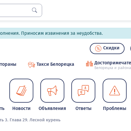
полнения. Приносим извинения за неудобства.
Скидки
Достопримечате
стораны
Такси Белорецка
Белорецка и района
ть
Новости
Объявления
Ответы
Проблемы
ть 3. Глава 29. Лесной курень