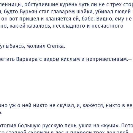
ленницы, обступившие курень чуть ли не с трех сто
, будто Бурьян стал главарем шайки, убивал людей 
он вот при­шел и кланяется ей, бабе. Видно, ему не
но, как ей казалось, несклад­ного и несчастного
лы­баясь, молвил Степка.
етить Варвара с видом кислым и неприветливым.—
о уж о ней никто не скучал, и, кажется, никто в ее
.
топив большую русскую печь, ушла на «кучи». Пот
со Степкой сходили в лес и привели трех лошадей.