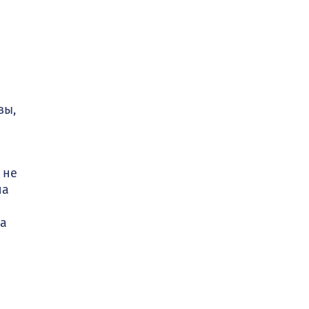
вы,
 не
на
на