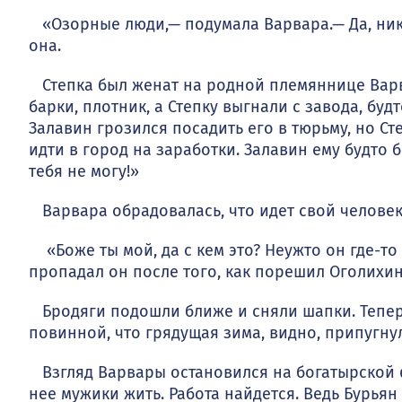
«Озорные люди,— подумала Варвара.— Да, ника
она.
Степка был женат на родной племяннице Варвар
барки, плот­ник, а Степку выгнали с завода, б
Залавин грозился посадить его в тюрьму, но Ст
идти в город на заработки. Залавин ему будто б
тебя не могу!»
Варвара обрадовалась, что идет свой человек, 
«Боже ты мой, да с кем это? Неужто он где-то
пропадал он после того, как порешил Оголихина.
Бродяги подошли ближе и сняли шапки. Теперь
повинной, что гря­дущая зима, видно, припугнул
Взгляд Варвары остановился на богатырской фи
нее мужики жить. Работа найдется. Ведь Бурья