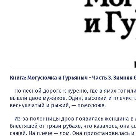
Книга: Могусюмка и Гурьяныч - Часть 3. Зимняя б
По лесной дороге к куреню, где в ямах топили
вышли двое мужиков. Один, высокий и плечистый
веснушчатый и рыжий, — помоложе.
Из-за поленницы дров появилась женщина в му
блестящей от гря­зи рубахе, что казалось, она 
сажей. На плече — лом. Она при­остановилась и 