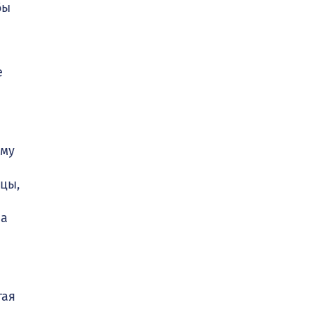
бы
е
ему
цы,
па
тая