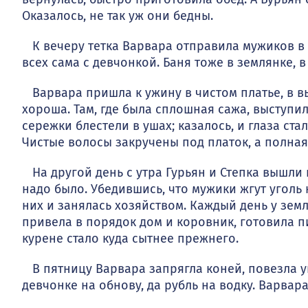
Оказалось, не так уж они бедны.
К вечеру тетка Варвара отправила мужиков в б
всех сама с дев­чонкой. Баня тоже в землянке, в
Варвара пришла к ужину в чистом платье, в вы
хороша. Там, где была сплошная сажа, выступил
сережки блестели в ушах; каза­лось, и глаза ст
Чистые волосы закручены под платок, а полная
На другой день с утра Гурьян и Степка вышли
надо было. Убедившись, что мужики жгут уголь 
них и занялась хозяйством. Каждый день у зем
привела в порядок дом и коровник, готовила пи
курене стало куда сытнее прежнего.
В пятницу Варвара запрягла коней, повезла уго
девчонке на обно­ву, да рубль на водку. Варвар