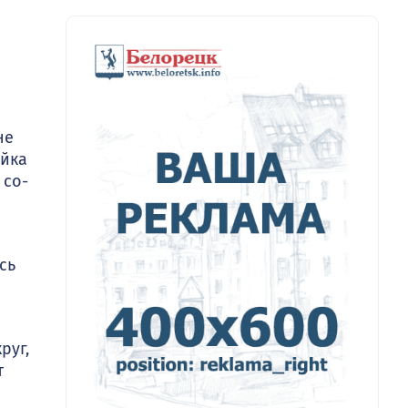
ы
не
яйка
 со­
сь
руг,
т