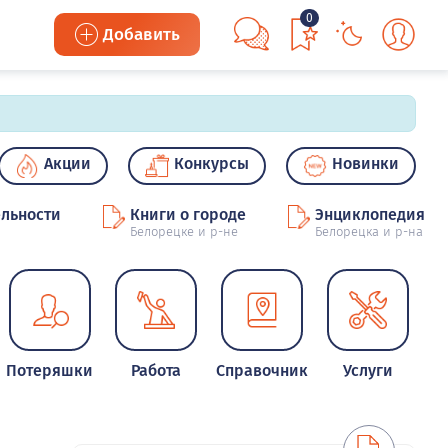
0
Добавить
Акции
Конкурсы
Новинки
льности
Книги о городе
Энциклопедия
Белорецке и р-не
Белорецка и р-на
Потеряшки
Работа
Справочник
Услуги