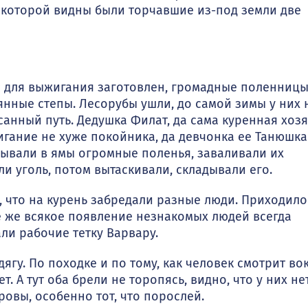
 которой видны были торчавшие из-под земли две
 для вы­жигания заготовлен, громадные поленниц
янные степы. Лесорубы ушли, до самой зимы у них 
санный путь. Дедушка Филат, да сама курен­ная хоз
игание не хуже покойника, да девчонка ее Танюшка
дывали в ямы огромные поленья, заваливали их
ли уголь, потом вытаскивали, складывали его.
 что на ку­рень забредали разные люди. Приходило
се же всякое появление не­знакомых людей всегда
ли рабочие тетку Варвару.
у. По походке и по тому, как человек смотрит вок
т. А тут оба брели не торопясь, видно, что у них не
оровы, особенно тот, что порослей.