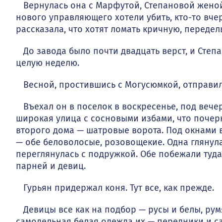
Вернулась она с Марфутой, Степановой женой.
нового управ­ляющего хотели убить, кто-то вче
рассказала, что хотят ломать крич­ную, передел
До завода было почти двадцать верст, и Степа
целую неделю.
Весной, простившись с Могусюмкой, отправилс
Въехал он в поселок в воскресенье, под вече
широкая ули­ца с сосновыми избами, что почер
второго дома — шатровые ворота. Под окнами 
— обе беловолосые, розовощекие. Одна глянула
переглянулась с подружкой. Обе побежали туда
парней и девиц.
Гурьян придержал коня. Tyт все, как прежде.
Девицы все как на подбор — русы и белы, румя
самодельная белая одежда их — передники и са