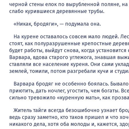
черной стены елок по вырубленной поляне, на
слабо ку­рившиеся деревянные трубы.
«Никак, бродяги», — подумала она.
На курене оставалось совсем мало людей. Лес
стоят, как полу­разрушенные крепостные дерев
будет работы, выйдут снова, когда установится 
Варвара, вдова старого углежога, знавшая вы­ж
ставляли все население куреня. Они сами укла
землей, томили, потом разгребали кучи и студи
Варвара бродяг не особенно боялась. Бывало,
приютить, дать ночлег, угостить, чем богаты. В
сильно тревожило «куренную мать», как прозва
Житель тайги всегда безошибочно узнает бродяг
ведь сразу заметно, кто таков пришел и что хоче
никакого дела, хотя оба моло­ды и, кажется, зд