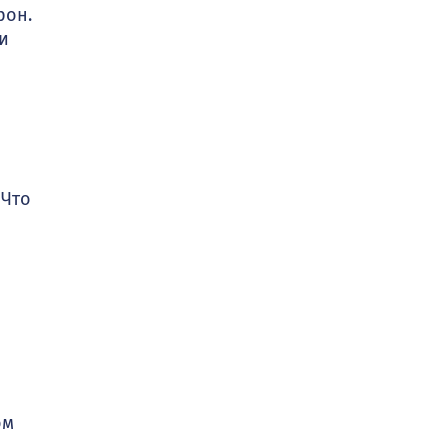
рон.
и
 Что
ом