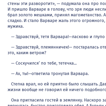
стены эти разворотит», — по­думала она про по
И пришло Варваре в голову, что зря люди несли
брал золото мешками, принял магометанство. А 
сладко. И стало Варваре жаль этого огромного, 
мужика.
— Здравствуй, тетя Варвара!—ласково и глупо у
— Здравствуй, племянничек!— постаралась отв
это, каким ветром?
— Соскучился’ по тебе, тетечка...
— Ах, ты!—ответила тронутая Варвара.
Степка врал, но ей приятно было слышать. Давн
жизни вообще не говорил ей ничего подобного
Она пригласила гостей в землянку. Наскоро за
вернулась, быстро приготовила обед. А Бурьян 