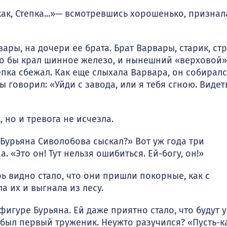
к, Степ­ка...»— всмотревшись хорошенько, признал
ы, на дочери ее брата. Брат Варвары, старик, ст
удто бы крал шинное же­лезо, и нынешний «верховой»
епка сбежал. Как еще слыхала Варва­ра, он собирал
ы говорил: «Уйди с завода, или я тебя сгною. Видет
но и тре­вога не исчезла.
 Бурьяна Сиволобова сыскал?» Вот уж года три
 «Это он! Тут нельзя ошибить­ся. Ей-богу, он!»
 видно стало, что они пришли покорные, как с
а их и выгнала из лесу.
гуре Бурьяна. Ей даже приятно стало, что будут у
н был первый труженик. Неужто разучился? «Пусть-к