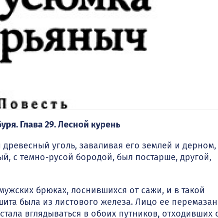
уря. Глава 29. Лесной курень
 древесный уголь, заваливая его землей и дерном,
, с темно-русой бородой, был по­старше, другой,
жских брюках, лоснившихся от сажи, и в такой
сшита была из листового желе­за. Лицо ее перемаза
стала вглядываться в обоих путников, от­ходивших 