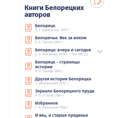
Книги Белорецких
авторов
Белорецк
Л. Г. Борозинец 1979 г.
Белоречье. Век за веком
А. А. Ткачев 2002 г.
Белорецк: вчера и сегодня
К. А. Матвеева 2015 г. - Том №1,2,3
Белорецк - страницы
истории
А. А. Ткачев 2003 г.
Другая история Белорецка
П. Белорецкий 2012 г.
Зеркало Белорецкого пруда
А. В. Егоров 2004 г.
Избранное
Г. П. Ларионов 1958 г.
И явь, и старые преданья