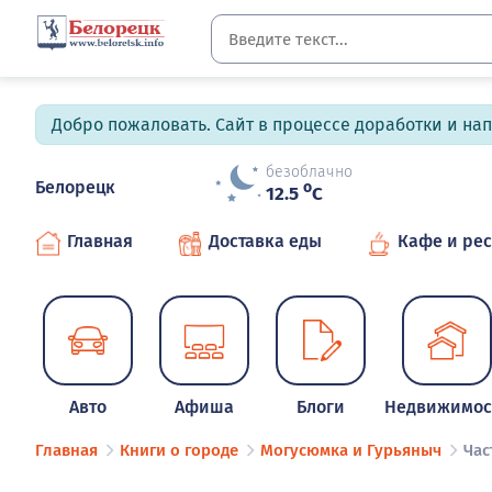
Добро пожаловать. Сайт в процессе доработки и на
безоблачно
Белорецк
o
12.5
C
Главная
Доставка еды
Кафе и ре
Авто
Афиша
Блоги
Недвижимос
Главная
Книги о городе
Могусюмка и Гурьяныч
Час