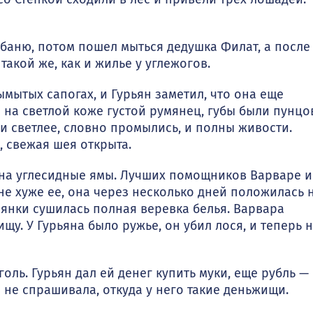
аню, по­том пошел мыться дедушка Филат, а после
 такой же, как и жилье у углежогов.
мытых сапогах, и Гурьян заметил, что она еще
 на светлой коже густой ру­мянец, губы были пунцо
али светлее, словно промылись, и полны живости.
, свежая шея открыта.
 на углесидные ямы. Лучших помощников Варваре и
не хуже ее, она через несколько дней положилась 
лянки сушилась полная веревка белья. Варвара
щу. У Гурьяна было ружье, он убил лося, и теперь 
ль. Гурь­ян дал ей денег купить муки, еще рубль —
а не спрашивала, откуда у него такие деньжищи.