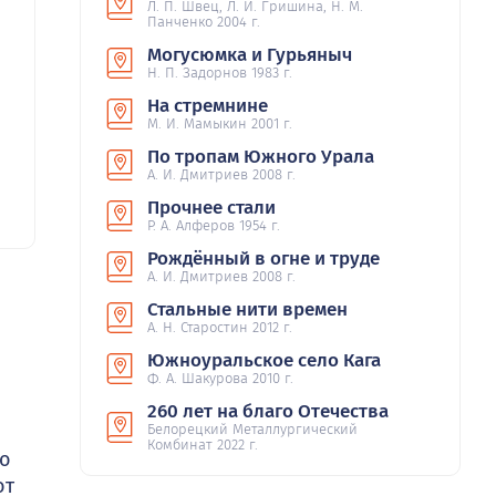
Л. П. Швец, Л. И. Гришина, Н. М.
Панченко 2004 г.
Могусюмка и Гурьяныч
Н. П. Задорнов 1983 г.
На стремнине
М. И. Мамыкин 2001 г.
По тропам Южного Урала
А. И. Дмитриев 2008 г.
Прочнее стали
Р. А. Алферов 1954 г.
Рождённый в огне и труде
А. И. Дмитриев 2008 г.
Стальные нити времен
А. Н. Старостин 2012 г.
Южноуральское село Кага
Ф. А. Шакурова 2010 г.
260 лет на благо Отечества
Белорецкий Металлургический
Комбинат 2022 г.
но
от