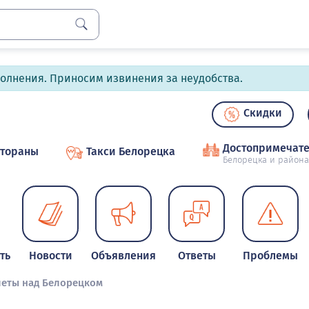
полнения. Приносим извинения за неудобства.
Скидки
Достопримечате
стораны
Такси Белорецка
Белорецка и района
ть
Новости
Объявления
Ответы
Проблемы
олеты над Белорецком