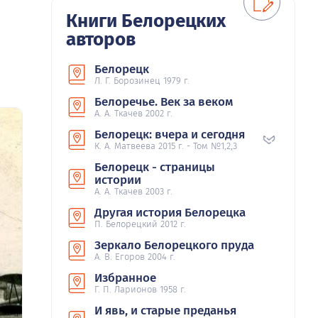
Книги Белорецких
авторов
Белорецк
Л. Г. Борозинец 1979 г.
Белоречье. Век за веком
А. А. Ткачев 2002 г.
Белорецк: вчера и сегодня
К. А. Матвеева 2015 г. - Том №1,2,3
Белорецк - страницы
истории
А. А. Ткачев 2003 г.
Другая история Белорецка
П. Белорецкий 2012 г.
Зеркало Белорецкого пруда
А. В. Егоров 2004 г.
Избранное
Г. П. Ларионов 1958 г.
И явь, и старые преданья