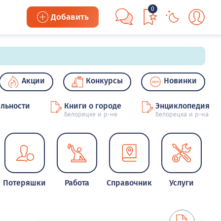
0
Добавить
Акции
Конкурсы
Новинки
льности
Книги о городе
Энциклопедия
Белорецке и р-не
Белорецка и р-на
Потеряшки
Работа
Справочник
Услуги