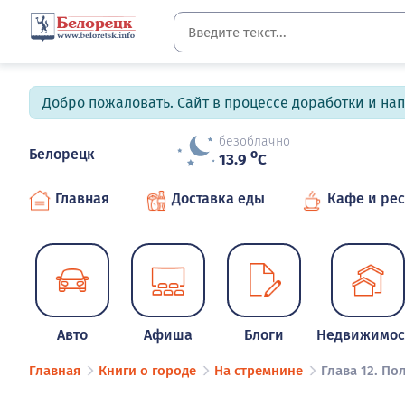
Добро пожаловать. Сайт в процессе доработки и на
безоблачно
Белорецк
o
13.9
C
Главная
Доставка еды
Кафе и ре
Авто
Афиша
Блоги
Недвижимос
Главная
Книги о городе
На стремнине
Глава 12. П