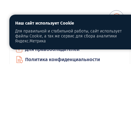
Наш сайт использует Cookie
О портале
Для правильной и стабильной работы, сайт использует
файлы Cookie, а так же сервис для сбора аналитики
О нас
Яндекс.Метрика
Для правообладателей
Политика конфиденциальности
Обработка персональных данных
© 2013-2026 | www.beloretsk.info
Справочно-информационный сайт г
Перепубликация материалов с обя