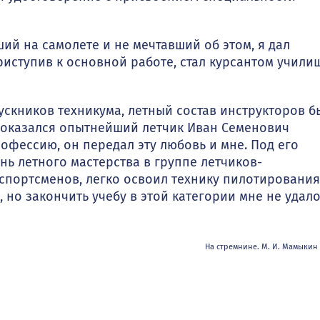
ший на самолете и не мечтавший об этом, я дал
иступив к основной работе, стал курсантом учили
кников техникума, летный состав инструкторов б
 оказался опытнейший летчик Иван Семенович
офессию, он передал эту любовь и мне. Под его
ь летного мас­терства в группе летчиков-
 спортсменов, легко освоил технику пилотирования
, но закончить учебу в этой категории мне не удал
На стремнине. М. И. Мамыкин 2