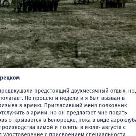
лорецком
редвкушали пред­стоящий двухмесячный отдых, но,
сполагает. Не прошло и недели и я был вызван в
призыва в армию. Пригласивший меня пол­ковник
тслужить в армии, но он предлагает мне подать
вь открывается в Белорецке, пока в виде аэроклуб
производства зимой и полеты в июле- августе с
я удостоверение с присвоением специальности