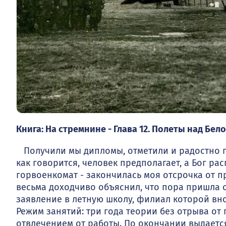
Книга: На стремнине - Глава 12. Полеты над Бе
Получили мы дипломы, отметили и радостно п
как говорится, человек предполагает, а Бог ра
горвоенкомат - за­кончилась моя отсрочка от 
весьма доходчиво объяснил, что пора пришла о
заявление в летную школу, филиал которой вно
Режим занятий: три года теории без отрыва от 
отвлечением от работы. По окончании выдаетс