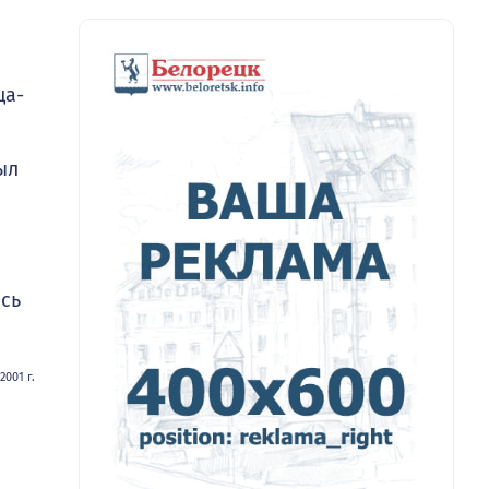
ща-
ыл
ось
001 г.