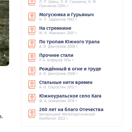
Л. П. Швец, Л. И. Гришина, Н. М.
Панченко 2004 г.
Могусюмка и Гурьяныч
Н. П. Задорнов 1983 г.
На стремнине
М. И. Мамыкин 2001 г.
По тропам Южного Урала
А. И. Дмитриев 2008 г.
Прочнее стали
Р. А. Алферов 1954 г.
Рождённый в огне и труде
А. И. Дмитриев 2008 г.
Стальные нити времен
А. Н. Старостин 2012 г.
Южноуральское село Кага
Ф. А. Шакурова 2010 г.
260 лет на благо Отечества
Белорецкий Металлургический
а.
Комбинат 2022 г.