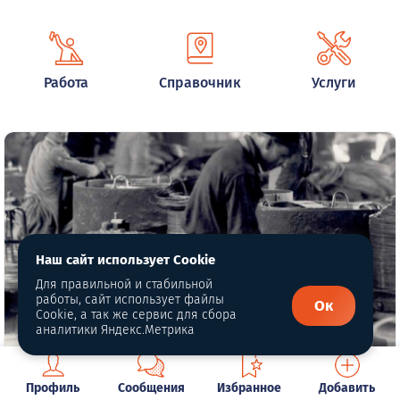
Работа
Справочник
Услуги
Наш сайт использует Cookie
Для правильной и стабильной
работы, сайт использует файлы
Ок
Cookie, а так же сервис для сбора
аналитики Яндекс.Метрика
Глава 13. В первом сталепроволочном
Профиль
Сообщения
Избранное
Добавить