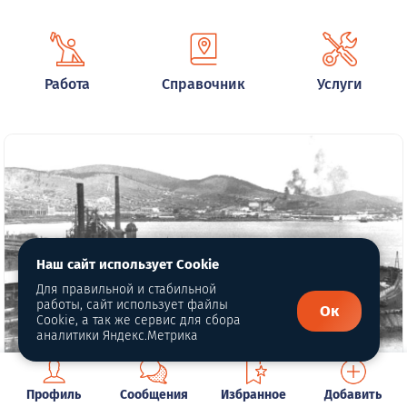
Работа
Справочник
Услуги
Наш сайт использует Cookie
Для правильной и стабильной
работы, сайт использует файлы
Ок
Cookie, а так же сервис для сбора
аналитики Яндекс.Метрика
Глава 14. Что такое счастье?
Профиль
Сообщения
Избранное
Добавить