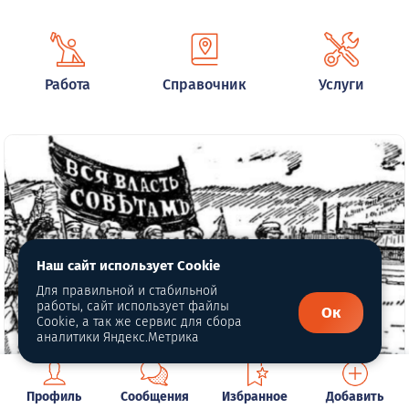
Работа
Справочник
Услуги
Наш сайт использует Cookie
Для правильной и стабильной
работы, сайт использует файлы
Ок
Cookie, а так же сервис для сбора
аналитики Яндекс.Метрика
Глава 9. За власть Советов
Профиль
Сообщения
Избранное
Добавить