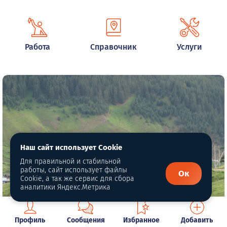
Работа
Справочник
Услуги
Наш сайт использует Cookie
Для правильной и стабильной
работы, сайт использует файлы
Ок
Cookie, а так же сервис для сбора
аналитики Яндекс.Метрика
Раздел 2. Глава 2.8 История изучения
Профиль
Сообщения
Избранное
Добавить