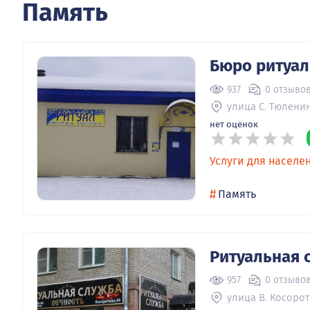
Память
Бюро ритуал
937
0 отзыво
улица С. Тюленин
нет оценок
Услуги для населе
#
Память
Ритуальная 
957
0 отзыво
улица В. Косорот