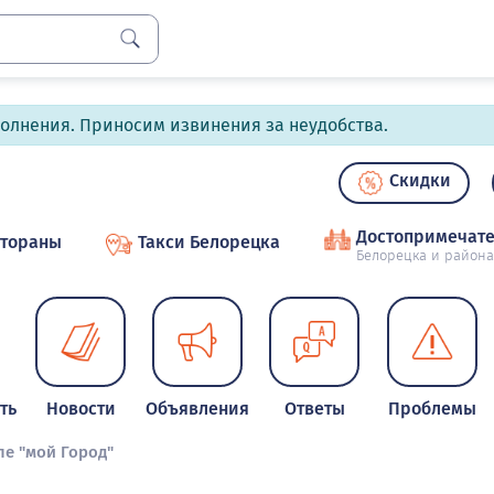
полнения. Приносим извинения за неудобства.
Скидки
Достопримечате
стораны
Такси Белорецка
Белорецка и района
ть
Новости
Объявления
Ответы
Проблемы
ле "мой Город"