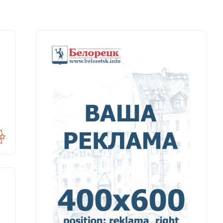
05
98