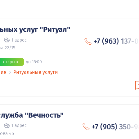
ьных услуг "Ритуал"
+7 (963) 137-
в
1 адрес
а 22/15
открыто
до 15:00
ния
Ритуальные услуги
служба "Вечность"
+7 (905) 350-
в
1 адрес
ова 46