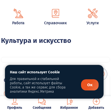
Работа
Справочник
Услуги
Культура и искусство
Наш сайт использует Cookie
О портале
Для правильной и стабильной
работы, сайт использует файлы
Ок
Cookie, а так же сервис для сбора
аналитики Яндекс.Метрика
О нас
Для правообладателей
Профиль
Сообщения
Избранное
Добавить
Политика конфиденциальности