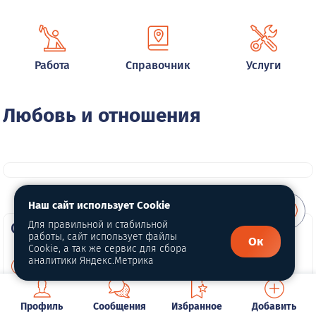
Работа
Справочник
Услуги
Любовь и отношения
Наш сайт использует Cookie
О портале
Для правильной и стабильной
работы, сайт использует файлы
Ок
Cookie, а так же сервис для сбора
аналитики Яндекс.Метрика
О нас
Для правообладателей
Профиль
Сообщения
Избранное
Добавить
Политика конфиденциальности