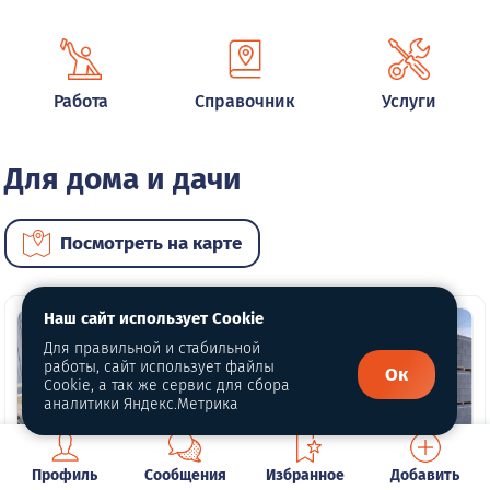
Работа
Справочник
Услуги
Для дома и дачи
Посмотреть на карте
Наш сайт использует Cookie
Для правильной и стабильной
работы, сайт использует файлы
Ок
Cookie, а так же сервис для сбора
аналитики Яндекс.Метрика
1 фото
Профиль
Сообщения
Избранное
Добавить