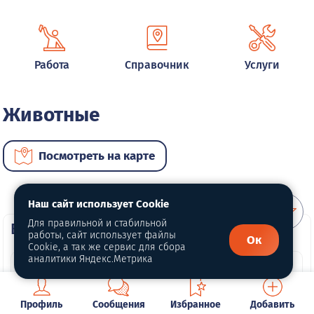
Работа
Справочник
Услуги
Животные
Посмотреть на карте
Наш сайт использует Cookie
Для правильной и стабильной
ВИП объявления
работы, сайт использует файлы
Ок
Cookie, а так же сервис для сбора
аналитики Яндекс.Метрика
Профиль
Сообщения
Избранное
Добавить