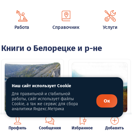
Работа
Справочник
Услуги
Книги о Белорецке и р-не
Наш сайт использует Cookie
Для правильной и стабильной
работы, сайт использует файлы
Ок
Cookie, а так же сервис для сбора
аналитики Яндекс.Метрика
Глава 3. Главные
Глава 4. Белорецкая
артерии края
узкоколейка
Профиль
Сообщения
Избранное
Добавить