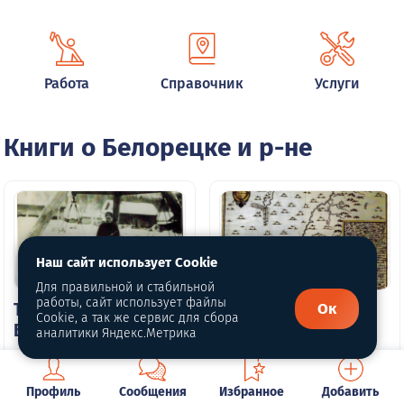
Работа
Справочник
Услуги
Книги о Белорецке и р-не
Наш сайт использует Cookie
Для правильной и стабильной
работы, сайт использует файлы
Ок
Том 1. Глава 2.
Том 1. Глава 3.
Cookie, а так же сервис для сбора
Башкиры
Заводы
аналитики Яндекс.Метрика
автор
автор
Матвеева К. А.
Матвеева К. А.
Профиль
Сообщения
Избранное
Добавить