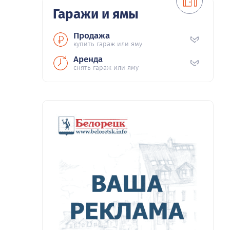
Гаражи и ямы
Продажа
купить гараж или яму
Аренда
снять гараж или яму