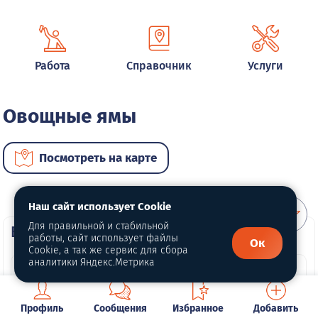
Работа
Справочник
Услуги
Овощные ямы
Посмотреть на карте
Наш сайт использует Cookie
Для правильной и стабильной
ВИП недвижимость
работы, сайт использует файлы
Ок
Cookie, а так же сервис для сбора
аналитики Яндекс.Метрика
Профиль
Сообщения
Избранное
Добавить