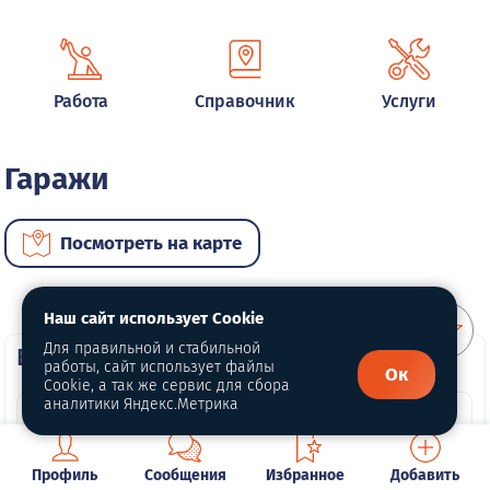
Работа
Справочник
Услуги
Гаражи
Посмотреть на карте
Наш сайт использует Cookie
Для правильной и стабильной
ВИП недвижимость
работы, сайт использует файлы
Ок
Cookie, а так же сервис для сбора
аналитики Яндекс.Метрика
Профиль
Сообщения
Избранное
Добавить