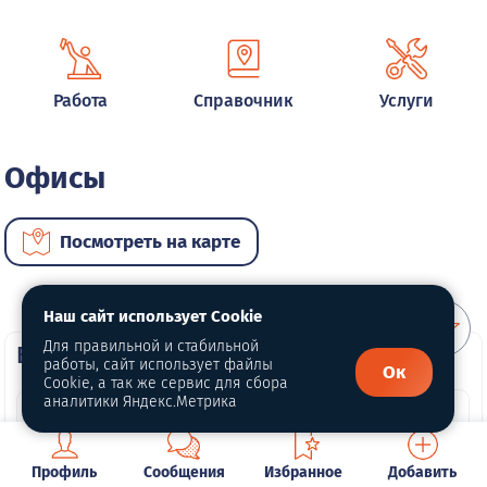
Работа
Справочник
Услуги
Офисы
Посмотреть на карте
Наш сайт использует Cookie
Для правильной и стабильной
ВИП недвижимость
работы, сайт использует файлы
Ок
Cookie, а так же сервис для сбора
аналитики Яндекс.Метрика
Профиль
Сообщения
Избранное
Добавить