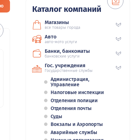
ию
Каталог компаний
Магазины
все товары города
Авто
авто-мото услуги
Банки, банкоматы
банковские услуги
Гос. учреждения
Государственные службы
Администрация,
Управление
Налоговые инспекции
Отделения полиции
Отделения почты
Суды
Вокзалы и Аэропорты
Аварийные службы