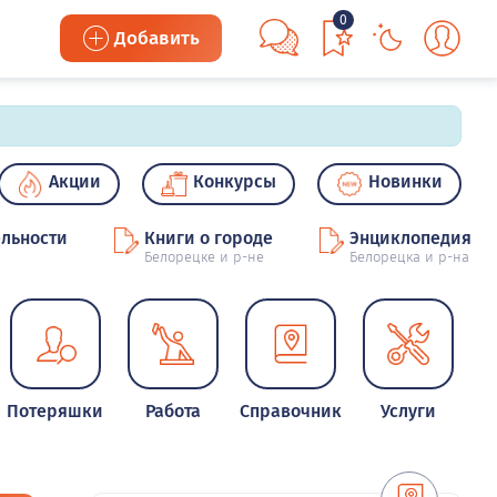
0
Добавить
Акции
Конкурсы
Новинки
льности
Книги о городе
Энциклопедия
Белорецке и р-не
Белорецка и р-на
Потеряшки
Работа
Справочник
Услуги