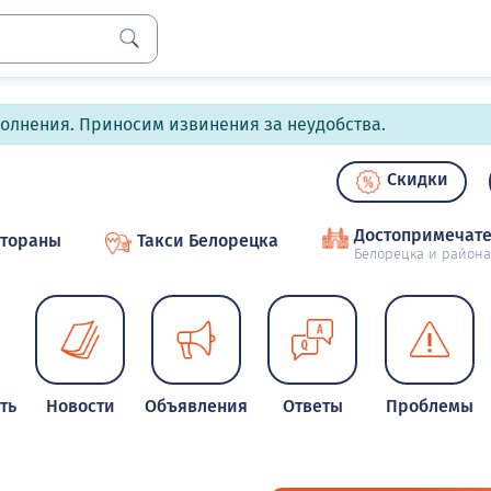
полнения. Приносим извинения за неудобства.
Скидки
Достопримечате
стораны
Такси Белорецка
Белорецка и района
ть
Новости
Объявления
Ответы
Проблемы