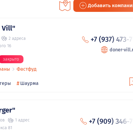
Добавить компан
Vill"
+7 (937) 473-
2 адреса
ого 16
doner-vill.
закрыто
раны
Фастфуд
#
геры
Шаурма
rger"
+7 (909) 346-
вов
1 адрес
кса 81