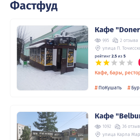
Фастфуд
Кафе "Doner 
995
2 отзыва
улица П. Точисск
рейтинг
2.5
из
5
Кафе, бары, ресто
#
#
ПоКушать
Бур
Кафе "Belbu
1092
36 отзы
улица Карла Мар