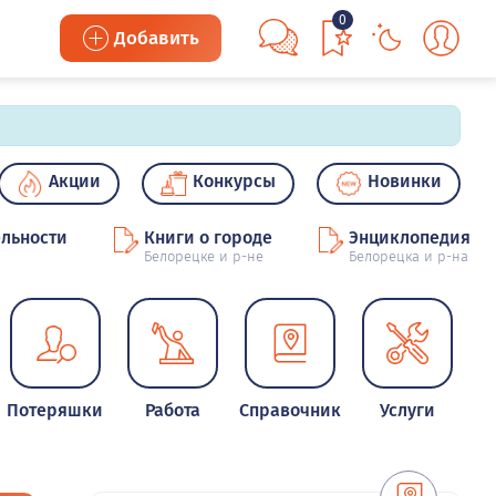
0
Добавить
Акции
Конкурсы
Новинки
льности
Книги о городе
Энциклопедия
Белорецке и р-не
Белорецка и р-на
Потеряшки
Работа
Справочник
Услуги