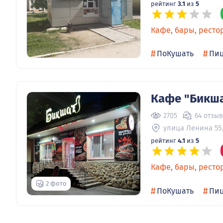
рейтинг
3.1
из
5
Кафе, бары, ресто
#
#
ПоКушать
Пи
Кафе "Бикш
2705
64 отзы
улица Ленина 55
рейтинг
4.1
из
5
Кафе, бары, ресто
2 фото
#
#
ПоКушать
Пи