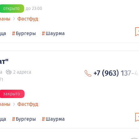
открыто
до 23:00
раны
Фастфуд
#
#
цца
Бургеры
Шаурма
ат"
+7 (963) 137-
ва
2 адреса
/1
закрыто
раны
Фастфуд
#
#
цца
Бургеры
Шаурма