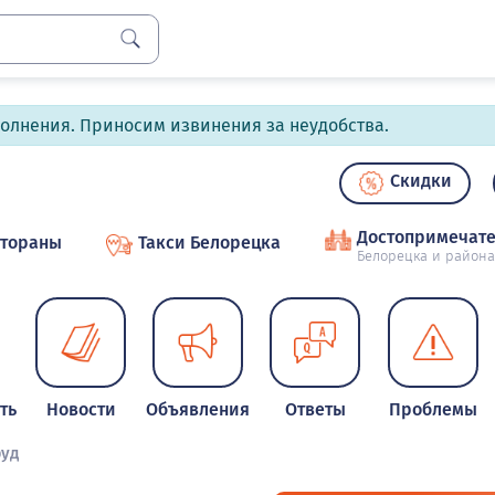
полнения. Приносим извинения за неудобства.
Скидки
Достопримечате
стораны
Такси Белорецка
Белорецка и района
ть
Новости
Объявления
Ответы
Проблемы
уд