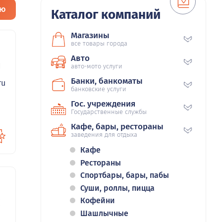
ию
Каталог компаний
Магазины
все товары города
Авто
76
авто-мото услуги
Банки, банкоматы
ru
банковские услуги
Гос. учреждения
Государственные службы
Кафе, бары, рестораны
заведения для отдыха
Кафе
Рестораны
Спортбары, бары, пабы
Суши, роллы, пицца
73
Кофейни
Шашлычные