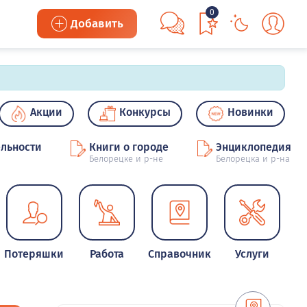
0
Добавить
Акции
Конкурсы
Новинки
льности
Книги о городе
Энциклопедия
Белорецке и р-не
Белорецка и р-на
Потеряшки
Работа
Справочник
Услуги