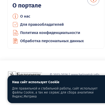
О портале
О нас
Для правообладателей
Политика конфиденциальности
Обработка персональных данных
© 2013-2026 | www.beloretsk.info
Справочно-информационный сайт г
Наш сайт использует Cookie
Перепубликация материалов с обя
Для правильной и стабильной работы, сайт использует
первоисточник - www.beloretsk.info
файлы Cookie, а так же сервис для сбора аналитики
Администрация сайта не несет отв
Яндекс.Метрика
материалов и грамотность их напи