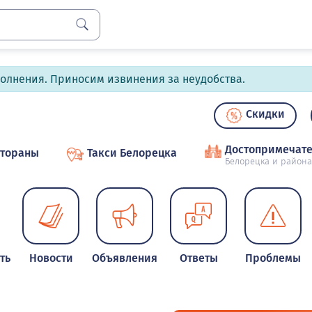
полнения. Приносим извинения за неудобства.
Скидки
Достопримечате
стораны
Такси Белорецка
Белорецка и района
ть
Новости
Объявления
Ответы
Проблемы