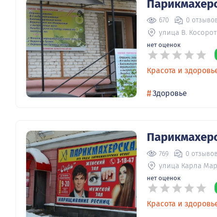
Парикмахерс
670
0 отзыво
улица В. Косорот
нет оценок
Красота и здоровь
#
Здоровье
Парикмахер
769
0 отзыво
улица Карла Мар
нет оценок
Красота и здоровь