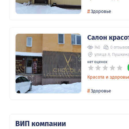
#
Здоровье
Салон красо
740
0 отзыво
улица А. Пушкин
нет оценок
Красота и здоровь
#
Здоровье
ВИП компании