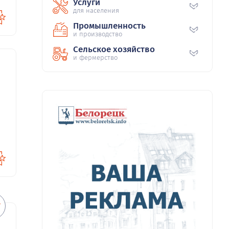
Услуги
для населения
Промышленность
и производство
Сельское хозяйство
и фермерство
91