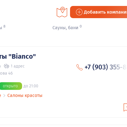
Добавить компан
8
0
ы
Сауны, бани
ты "Bianco"
+7 (903) 355-
в
1 адрес
ова 46
открыто
до 21:00
е
Салоны красоты