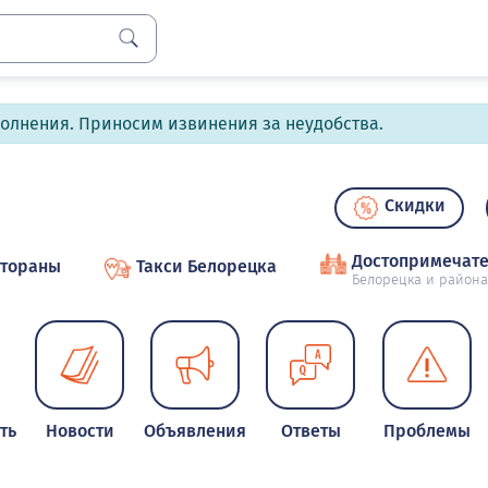
полнения. Приносим извинения за неудобства.
Скидки
Достопримечате
стораны
Такси Белорецка
Белорецка и района
ть
Новости
Объявления
Ответы
Проблемы