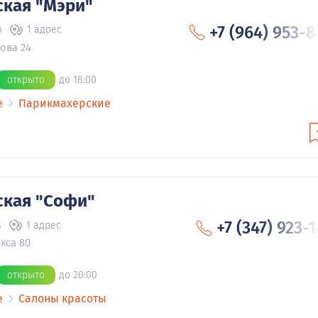
кая "Мэри"
+7 (964) 953-
в
1 адрес
ова 24
открыто
до 18:00
е
Парикмахерские
ская "Софи"
+7 (347) 923-
в
1 адрес
кса 80
открыто
до 20:00
е
Салоны красоты