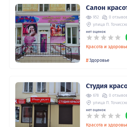
Салон красо
952
0 отзыво
улица П. Точисск
нет оценок
Красота и здоровь
#
Здоровье
Студия крас
678
0 отзыво
улица П. Точисск
нет оценок
Красота и здоровь