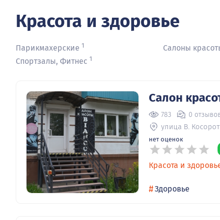
Красота и здоровье
1
Парикмахерские
Салоны красот
1
Спортзалы, Фитнес
Салон красо
783
0 отзыво
улица В. Косорот
нет оценок
Красота и здоровь
#
Здоровье