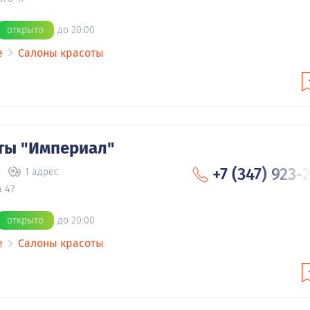
открыто
до 20:00
е
Салоны красоты
ты "Империал"
+7 (347) 923-
в
1 адрес
 47
открыто
до 20:00
е
Салоны красоты