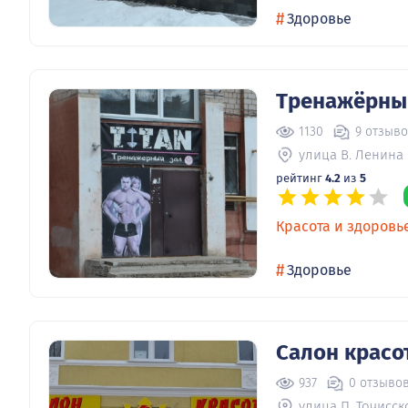
#
Здоровье
Тренажёрный
1130
9 отзыв
улица В. Ленина 
рейтинг
4.2
из
5
Красота и здоровь
#
Здоровье
Салон красо
937
0 отзыво
улица П. Точисск