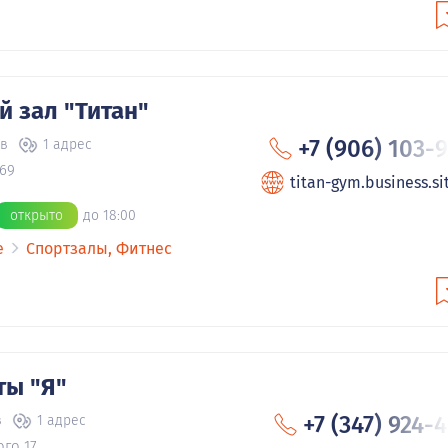
 зал "Титан"
+7 (906) 103-
ов
1 адрес
69
titan-gym.business.si
открыто
до 18:00
е
Спортзалы, Фитнес
ты "Я"
+7 (347) 924-
в
1 адрес
ого 17