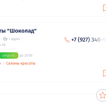
ты "Шоколад"
+7 (927) 340-
в
1 адрес
а 40
открыто
до 20:00
е
Салоны красоты