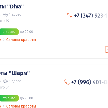
ты "Diva"
+7 (347) 923-
в
1 адрес
ого 19
открыто
до 20:00
е
Салоны красоты
оты "Шарм"
+7 (996) 401-
в
1 адрес
ого 54
открыто
до 20:00
е
Салоны красоты