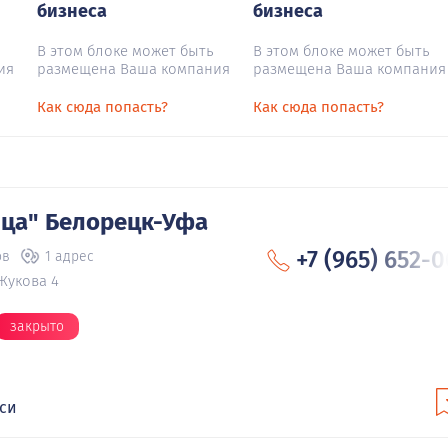
бизнеса
бизнеса
В этом блоке может быть
В этом блоке может быть
ия
размещена Ваша компания
размещена Ваша компания
Как сюда попасть?
Как сюда попасть?
ица" Белорецк-Уфа
+7 (965) 652-
ов
1 адрес
Жукова 4
закрыто
кси