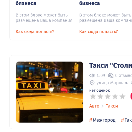
бизнеса
бизнеса
В этом блоке может быть
В этом блоке может быть
размещена Ваша компания
размещена Ваша компан
Как сюда попасть?
Как сюда попасть?
Такси "Стол
1509
0 отзыв
улица Маршала 
нет оценок
Авто
Такси
#
#
Межгород
Та