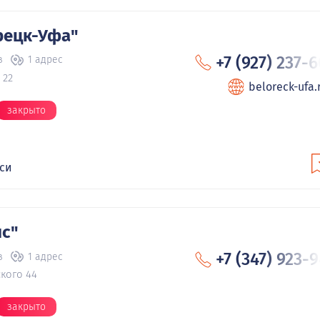
рецк-Уфа"
+7 (927) 237-
в
1 адрес
 22
beloreck-ufa.
закрыто
кси
нс"
+7 (347) 923-
в
1 адрес
кого 44
закрыто