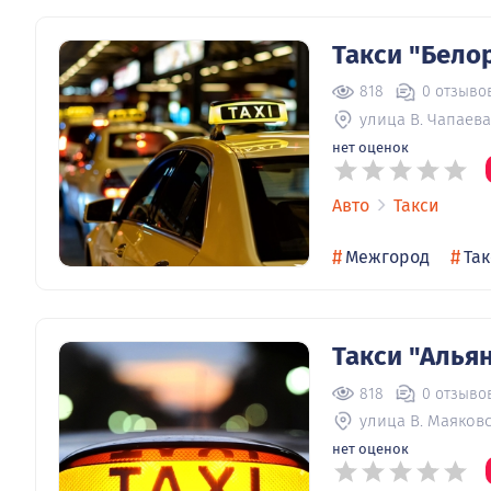
Такси "Бело
818
0 отзыво
улица В. Чапаева
нет оценок
Авто
Такси
#
#
Межгород
Та
Такси "Алья
818
0 отзыво
улица В. Маяковс
нет оценок