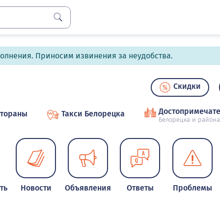
полнения. Приносим извинения за неудобства.
Скидки
Достопримечате
стораны
Такси Белорецка
Белорецка и района
ть
Новости
Объявления
Ответы
Проблемы