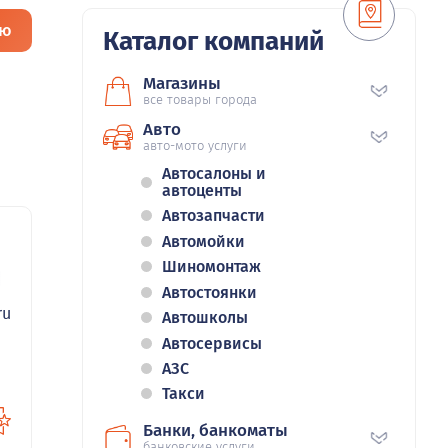
ию
Каталог компаний
Магазины
все товары города
Авто
авто-мото услуги
Автосалоны и
автоценты
Автозапчасти
Автомойки
Шиномонтаж
8
Автостоянки
ru
Автошколы
Автосервисы
АЗС
Такси
Банки, банкоматы
банковские услуги