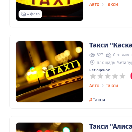
Авто
Такси
4 фото
Такси "Каск
827
0 отзыво
площадь Металу
нет оценок
Авто
Такси
#
Такси
Такси "Алис