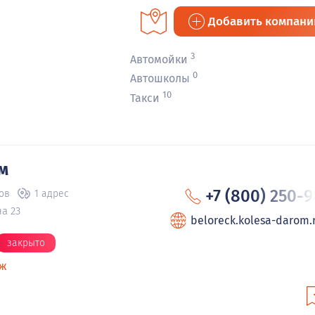
Добавить компан
3
Автомойки
0
Автошколы
10
Такси
м
+7 (800) 250-9
ов
1 адрес
а 23
beloreck.kolesa-darom.
закрыто
аж