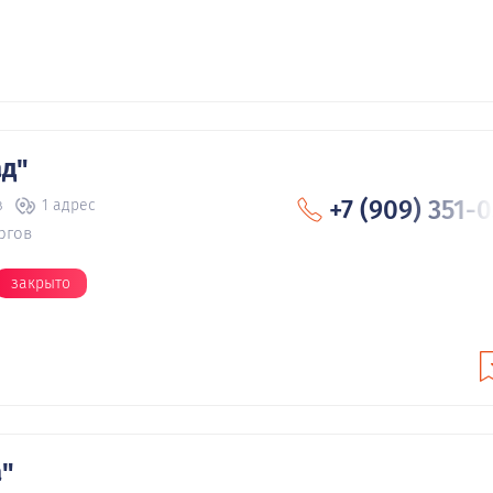
ад"
+7 (909) 351-
в
1 адрес
ргов
закрыто
а"