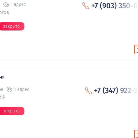
+7 (903) 350-
1 адрес
ргов
закрыто
т"
+7 (347) 922-
ов
1 адрес
219
закрыто