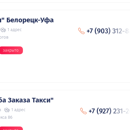
я" Белорецк-Уфа
+7 (903) 312-
1 адрес
ргов
закрыто
ба Заказа Такси"
+7 (927) 231-
в
1 адрес
кса 86