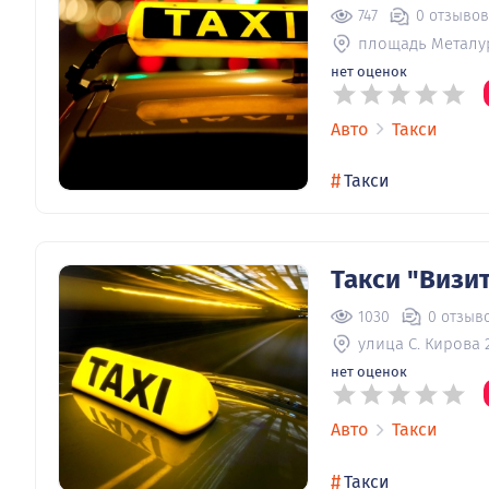
747
0 отзывов
площадь Металу
нет оценок
Авто
Такси
#
Такси
Такси "Визи
1030
0 отзыв
улица С. Кирова 
нет оценок
Авто
Такси
#
Такси