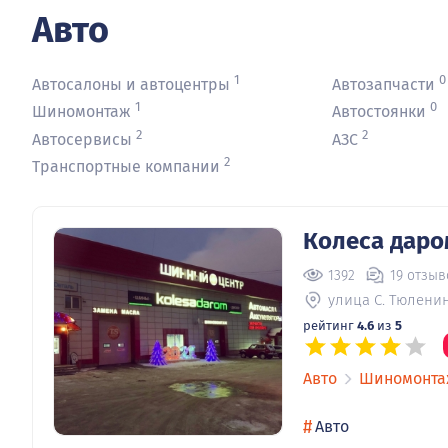
Авто
1
0
Автосалоны и автоцентры
Автозапчасти
1
0
Шиномонтаж
Автостоянки
2
2
Автосервисы
АЗС
2
Транспортные компании
Колеса даро
1392
19 отзыв
улица С. Тюленин
рейтинг
4.6
из
5
Авто
Шиномонт
#
Авто