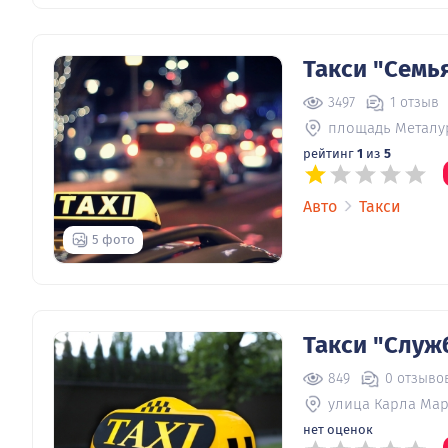
Такси "Семь
3497
1 отзыв
площадь Металу
рейтинг
1
из
5
Авто
Такси
5 фото
Такси "Служ
849
0 отзыво
улица Карла Мар
нет оценок