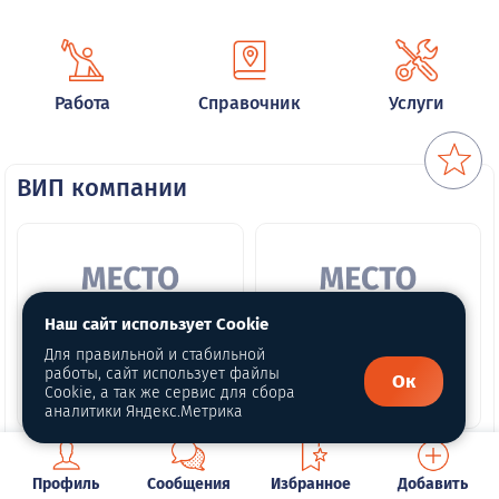
Работа
Справочник
Услуги
ВИП компании
Наш сайт использует Cookie
Для правильной и стабильной
работы, сайт использует файлы
Ок
Cookie, а так же сервис для сбора
аналитики Яндекс.Метрика
Место для Вашего
Место для Вашего
бизнеса
бизнеса
Профиль
Сообщения
Избранное
Добавить