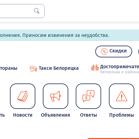
полнения. Приносим извинения за неудобства.
Скидки
Достопримечате
стораны
Такси Белорецка
Белорецка и района
ть
Новости
Объявления
Ответы
Проблемы