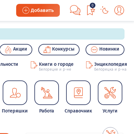
0
Добавить
Акции
Конкурсы
Новинки
льности
Книги о городе
Энциклопедия
Белорецке и р-не
Белорецка и р-на
Потеряшки
Работа
Справочник
Услуги