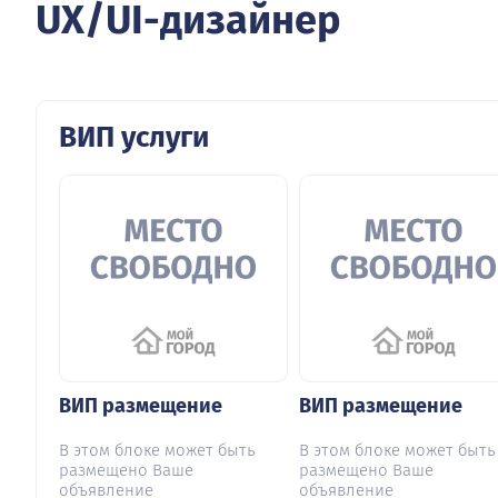
UX/UI-дизайнер
ВИП услуги
ВИП размещение
ВИП размещение
В этом блоке может быть
В этом блоке может быть
размещено Ваше
размещено Ваше
объявление
объявление