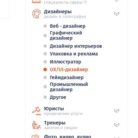
специалисты сферы IT
Дизайнеры
дизайн и полиграфия
Веб - дизайнер
Графический
дизайнер
Дизайнер интерьеров
Упаковка и реклама
Иллюстратор
UX/UI-дизайнер
Геймдизайнер
Промышленный
дизайнер
Другое
Юристы
юридические услуги
Тренеры
занятия и секции
Фото, видео, аудио