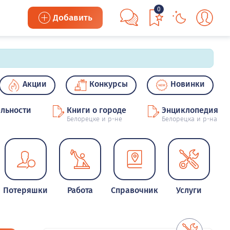
0
Добавить
Акции
Конкурсы
Новинки
льности
Книги о городе
Энциклопедия
Белорецке и р-не
Белорецка и р-на
Потеряшки
Работа
Справочник
Услуги