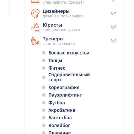
специалисты сферы IT
Дизайнеры
дизайн и полиграфия
Юристы
юридические услуги
Тренеры
занятия и секции
Боевые искусства
Танцы
Фитнес
Оздоровительный
спорт
Хореография
Пауэрлифтинг
Футбол
Акробатика
Баскетбол
Волейбол
Плавание