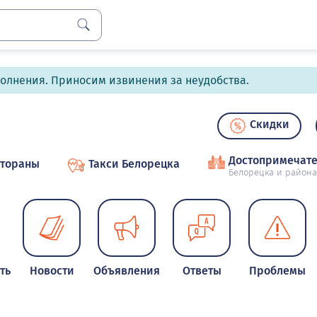
полнения. Приносим извинения за неудобства.
Скидки
Достопримечате
стораны
Такси Белорецка
Белорецка и района
ть
Новости
Объявления
Ответы
Проблемы