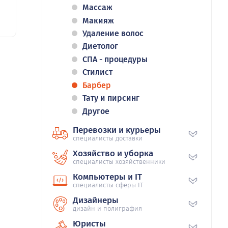
Массаж
Макияж
Удаление волос
Диетолог
СПА - процедуры
Стилист
Барбер
Тату и пирсинг
Другое
Перевозки и курьеры
специалисты доставки
Хозяйство и уборка
специалисты хозяйственники
Компьютеры и IT
специалисты сферы IT
Дизайнеры
дизайн и полиграфия
Юристы