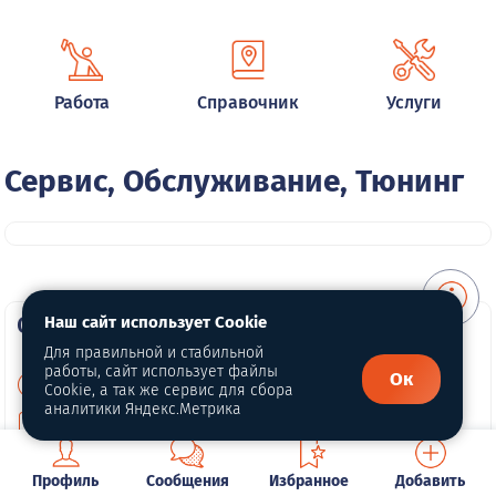
Работа
Справочник
Услуги
Сервис, Обслуживание, Тюнинг
О портале
Наш сайт использует Cookie
Для правильной и стабильной
работы, сайт использует файлы
Ок
О нас
Cookie, а так же сервис для сбора
аналитики Яндекс.Метрика
Для правообладателей
Политика конфиденциальности
Профиль
Сообщения
Избранное
Добавить
Обработка персональных данных