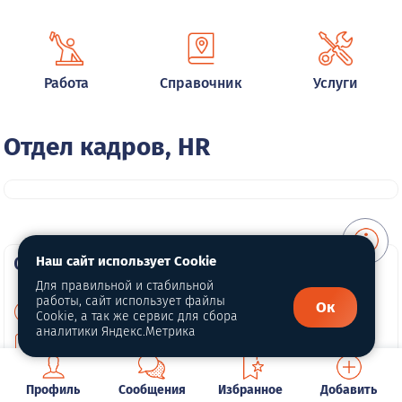
Работа
Справочник
Услуги
Отдел кадров, HR
О портале
Наш сайт использует Cookie
Для правильной и стабильной
работы, сайт использует файлы
Ок
О нас
Cookie, а так же сервис для сбора
аналитики Яндекс.Метрика
Для правообладателей
Политика конфиденциальности
Профиль
Сообщения
Избранное
Добавить
Обработка персональных данных