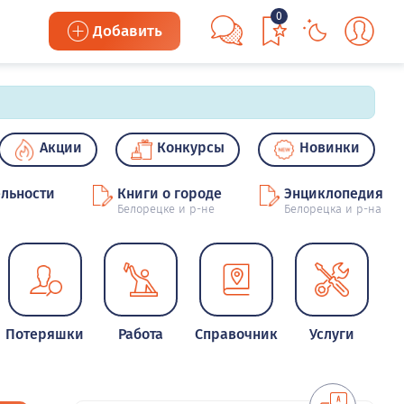
0
Добавить
Акции
Конкурсы
Новинки
льности
Книги о городе
Энциклопедия
Белорецке и р-не
Белорецка и р-на
Потеряшки
Работа
Справочник
Услуги