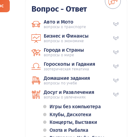
ос
Вопрос - Ответ
Авто и Мото
вопросы о транспорте
Бизнес и Финансы
вопросы о экономике
Города и Страны
вопросы о мире
Гороскопы и Гадания
эзотерическая тематика
Домашние задания
вопросы по учебе
Досуг и Развлечения
вопросы о увлечениях
Игры без компьютера
Клубы, Дискотеки
Концерты, Выставки
Охота и Рыбалка