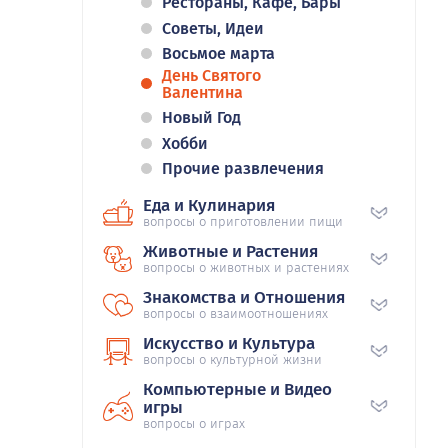
Рестораны, Кафе, Бары
Советы, Идеи
Восьмое марта
День Святого
Валентина
Новый Год
Хобби
Прочие развлечения
Еда и Кулинария
вопросы о приготовлении пищи
Животные и Растения
вопросы о животных и растениях
Знакомства и Отношения
вопросы о взаимоотношениях
Искусство и Культура
вопросы о культурной жизни
Компьютерные и Видео
игры
вопросы о играх