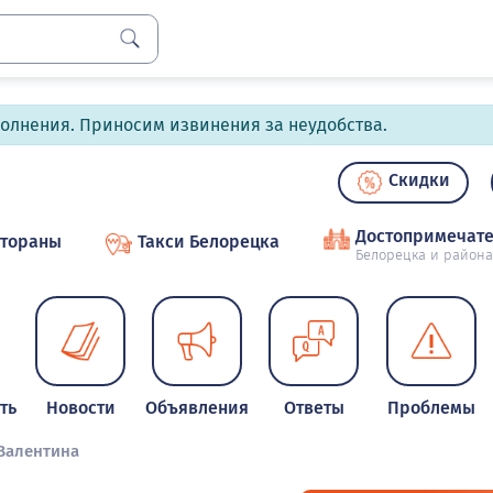
полнения. Приносим извинения за неудобства.
Скидки
Достопримечате
стораны
Такси Белорецка
Белорецка и района
ть
Новости
Объявления
Ответы
Проблемы
 Валентина