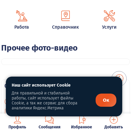
Работа
Справочник
Услуги
Прочее фото-видео
О портале
Наш сайт использует Cookie
Для правильной и стабильной
работы, сайт использует файлы
Ок
О нас
Cookie, а так же сервис для сбора
аналитики Яндекс.Метрика
Для правообладателей
Политика конфиденциальности
Профиль
Сообщения
Избранное
Добавить
Обработка персональных данных