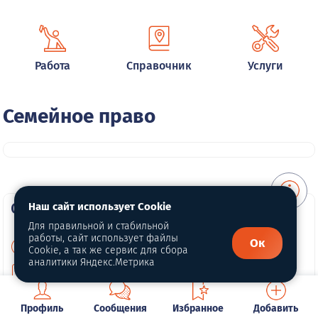
Работа
Справочник
Услуги
Семейное право
О портале
Наш сайт использует Cookie
Для правильной и стабильной
работы, сайт использует файлы
Ок
О нас
Cookie, а так же сервис для сбора
аналитики Яндекс.Метрика
Для правообладателей
Политика конфиденциальности
Профиль
Сообщения
Избранное
Добавить
Обработка персональных данных