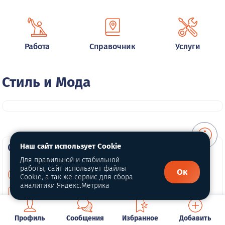
Работа
Справочник
Услуги
Стиль и Мода
О портале
Наш сайт использует Cookie
Для правильной и стабильной
работы, сайт использует файлы
Ок
О нас
Cookie, а так же сервис для сбора
аналитики Яндекс.Метрика
Для правообладателей
Политика конфиденциальности
Профиль
Сообщения
Избранное
Добавить
Обработка персональных данных