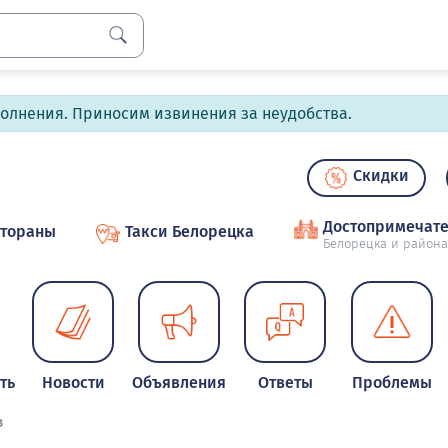
полнения. Приносим извинения за неудобства.
Скидки
Достопримечате
стораны
Такси Белорецка
Белорецка и района
ть
Новости
Объявления
Ответы
Проблемы
в