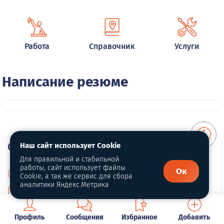
Работа
Справочник
Услуги
Написание резюме
О портале
Наш сайт использует Cookie
Для правильной и стабильной
работы, сайт использует файлы
Ок
О нас
Cookie, а так же сервис для сбора
аналитики Яндекс.Метрика
Для правообладателей
Политика конфиденциальности
Профиль
Сообщения
Избранное
Добавить
Обработка персональных данных